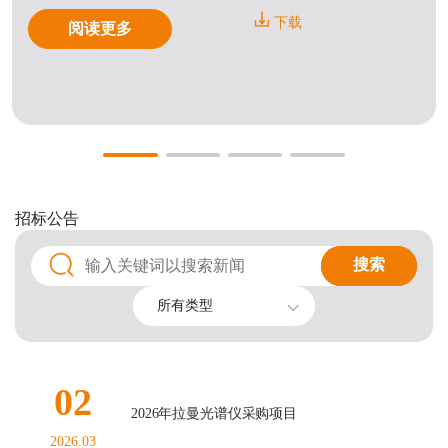
下载
阅读更多
招标公告
搜索
搜索
所有类型
02
2026年拉曼光谱仪采购项目
2026.03