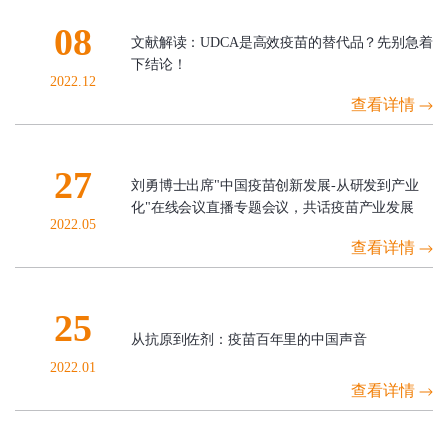
08
文献解读：UDCA是高效疫苗的替代品？先别急着
下结论！
2022.12
查看详情
27
刘勇博士出席"中国疫苗创新发展-从研发到产业
化"在线会议直播专题会议，共话疫苗产业发展
2022.05
查看详情
25
从抗原到佐剂：疫苗百年里的中国声音
2022.01
查看详情