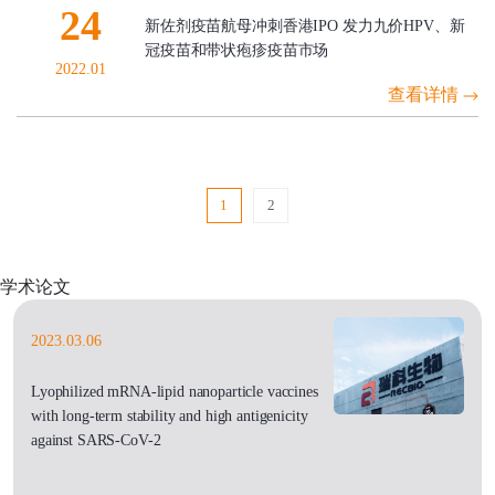
24
新佐剂疫苗航母冲刺香港IPO 发力九价HPV、新
冠疫苗和带状疱疹疫苗市场
2022.01
查看详情
1
2
学术论文
2023.03.06
Lyophilized mRNA-lipid nanoparticle vaccines
with long-term stability and high antigenicity
against SARS-CoV-2