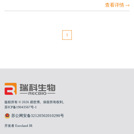
查看详情
1
版权所有 © 2026 易世博。保留所有权利。
苏ICP备19043567号-1
苏公网安备32120502010290号
开发者 Euroland IR