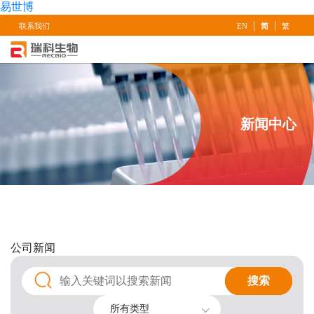
易世博
|
|
联系我们
EN
简
繁
新闻中心
公司
新闻
搜索
搜索
所有类型