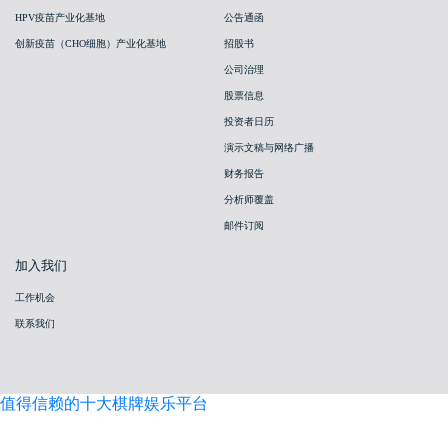
HPV疫苗产业化基地
公告通函
创新疫苗（CHO细胞）产业化基地
招股书
公司治理
股票信息
投资者日历
演示文稿与网络广播
财务报告
分析师覆盖
邮件订阅
加入我们
工作机会
联系我们
值得信赖的十大棋牌娱乐平台