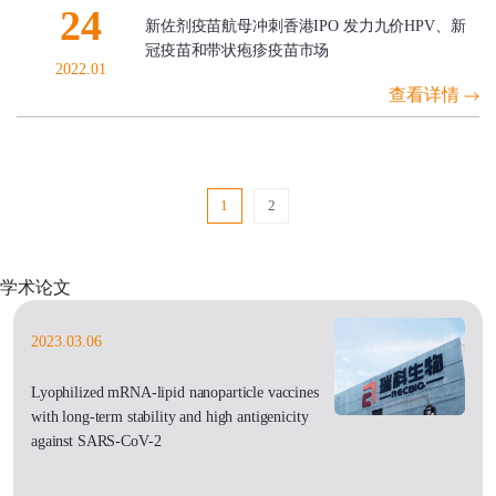
24
新佐剂疫苗航母冲刺香港IPO 发力九价HPV、新
冠疫苗和带状疱疹疫苗市场
2022.01
查看详情
1
2
学术论文
2023.03.06
Lyophilized mRNA-lipid nanoparticle vaccines
with long-term stability and high antigenicity
against SARS-CoV-2