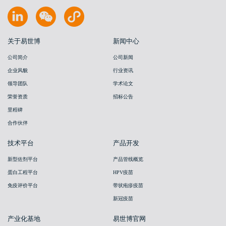
关于易世博
新闻中心
公司简介
公司新闻
企业风貌
行业资讯
领导团队
学术论文
荣誉资质
招标公告
里程碑
合作伙伴
技术平台
产品开发
新型佐剂平台
产品管线概览
蛋白工程平台
HPV疫苗
免疫评价平台
带状疱疹疫苗
新冠疫苗
产业化基地
易世博官网