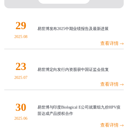
29
易世博发布2025中期业绩报告及最新进展
2025.08
查看详情
23
易世博定向发行内资股获中国证监会批复
2025.07
查看详情
30
易世博与印度Biological E公司就重组九价HPV疫
苗达成产品授权合作
2025.06
查看详情