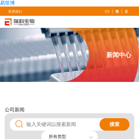
易世博
|
|
联系我们
EN
简
繁
新闻中心
公司
新闻
搜索
搜索
所有类型