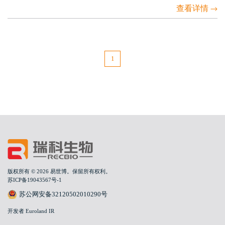
查看详情
1
版权所有 © 2026 易世博。保留所有权利。
苏ICP备19043567号-1
苏公网安备32120502010290号
开发者 Euroland IR