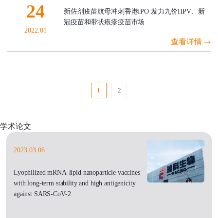
24
新佐剂疫苗航母冲刺香港IPO 发力九价HPV、新
冠疫苗和带状疱疹疫苗市场
2022.01
查看详情
1
2
学术论文
2023.03.06
Lyophilized mRNA-lipid nanoparticle vaccines
with long-term stability and high antigenicity
against SARS-CoV-2