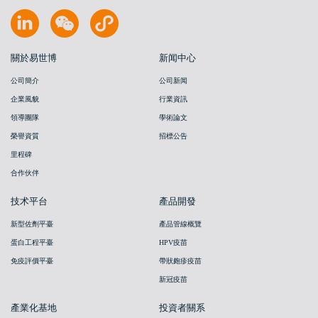
關於易世博
新闻中心
公司簡介
公司新闻
企業風貌
行業資訊
領導團隊
學術論文
榮譽資質
招標公告
里程碑
合作伙伴
技术平台
產品開發
新型佐劑平臺
產品管線概覽
蛋白工程平臺
HPV疫苗
免疫評價平臺
帶狀皰疹疫苗
新冠疫苗
產業化基地
投資者關系