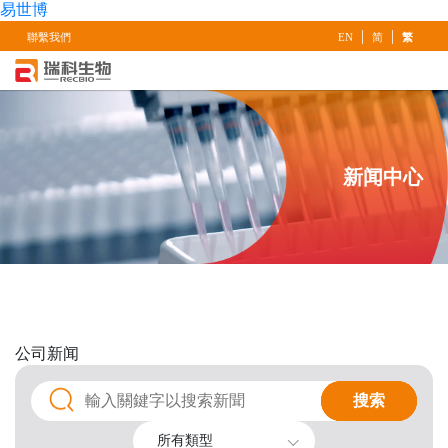
易世博
|
|
聯繫我們
EN
简
繁
新闻中心
公司
新闻
搜索
搜索
所有類型