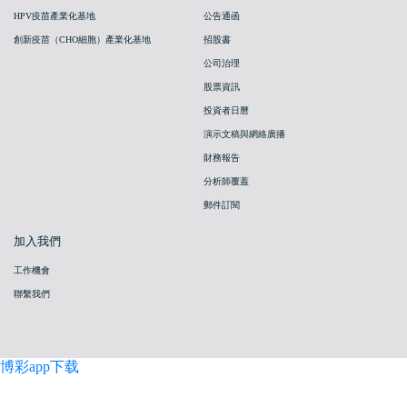
HPV疫苗產業化基地
公告通函
創新疫苗（CHO細胞）產業化基地
招股書
公司治理
股票資訊
投資者日曆
演示文稿與網絡廣播
財務報告
分析師覆蓋
郵件訂閱
加入我們
工作機會
聯繫我們
博彩app下载