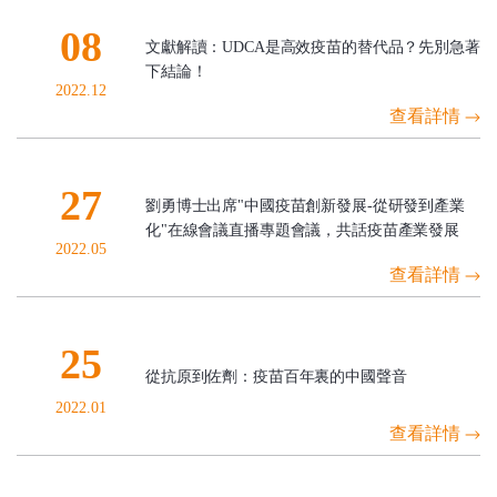
08
文獻解讀：UDCA是高效疫苗的替代品？先別急著
下結論！
2022.12
查看詳情
27
劉勇博士出席"中國疫苗創新發展-從研發到產業
化"在線會議直播專題會議，共話疫苗產業發展
2022.05
查看詳情
25
從抗原到佐劑：疫苗百年裏的中國聲音
2022.01
查看詳情