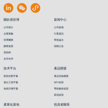
關於易世博
新闻中心
公司簡介
公司新闻
企業風貌
行業資訊
領導團隊
學術論文
榮譽資質
招標公告
里程碑
合作伙伴
技术平台
產品開發
新型佐劑平臺
產品管線概覽
蛋白工程平臺
HPV疫苗
免疫評價平臺
帶狀皰疹疫苗
新冠疫苗
產業化基地
投資者關系