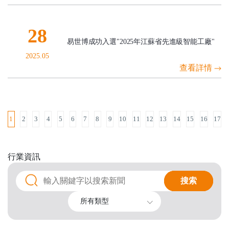
28
易世博成功入選"2025年江蘇省先進級智能工廠"
2025.05
查看詳情
1
2
3
4
5
6
7
8
9
10
11
12
13
14
15
16
17
行業
資訊
搜索
搜索
所有類型