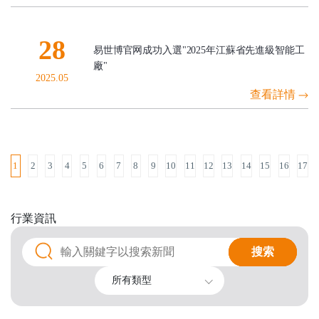
28
易世博官网成功入選"2025年江蘇省先進級智能工
廠"
2025.05
查看詳情
1
2
3
4
5
6
7
8
9
10
11
12
13
14
15
16
17
行業
資訊
搜索
搜索
所有類型