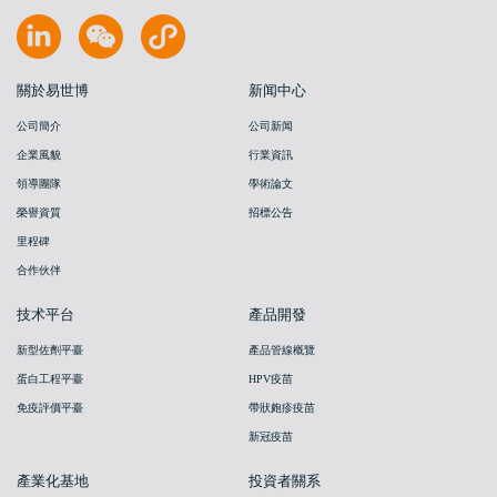
關於易世博
新闻中心
公司簡介
公司新闻
企業風貌
行業資訊
領導團隊
學術論文
榮譽資質
招標公告
里程碑
合作伙伴
技术平台
產品開發
新型佐劑平臺
產品管線概覽
蛋白工程平臺
HPV疫苗
免疫評價平臺
帶狀皰疹疫苗
新冠疫苗
產業化基地
投資者關系