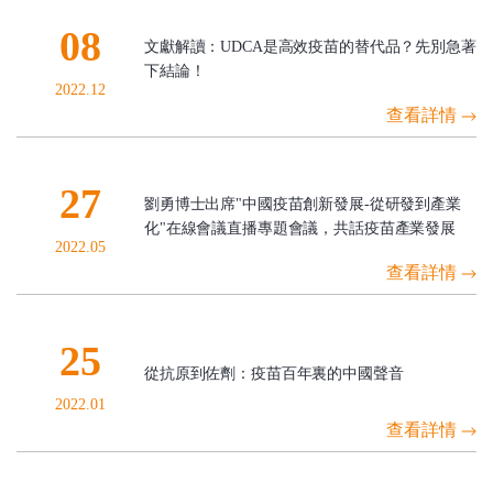
08
文獻解讀：UDCA是高效疫苗的替代品？先別急著
下結論！
2022.12
查看詳情
27
劉勇博士出席"中國疫苗創新發展-從研發到產業
化"在線會議直播專題會議，共話疫苗產業發展
2022.05
查看詳情
25
從抗原到佐劑：疫苗百年裏的中國聲音
2022.01
查看詳情