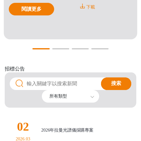
下載
閱讀更多
招標公告
搜索
搜索
所有類型
02
2026年拉曼光譜儀採購專案
2026.03