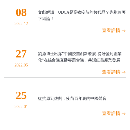
08
文獻解讀：UDCA是高效疫苗的替代品？先別急著
下結論！
2022.12
查看詳情
27
劉勇博士出席"中國疫苗創新發展-從研發到產業
化"在線會議直播專題會議，共話疫苗產業發展
2022.05
查看詳情
25
從抗原到佐劑：疫苗百年裏的中國聲音
2022.01
查看詳情