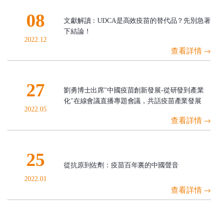
08
文獻解讀：UDCA是高效疫苗的替代品？先別急著
下結論！
2022.12
查看詳情
27
劉勇博士出席"中國疫苗創新發展-從研發到產業
化"在線會議直播專題會議，共話疫苗產業發展
2022.05
查看詳情
25
從抗原到佐劑：疫苗百年裏的中國聲音
2022.01
查看詳情