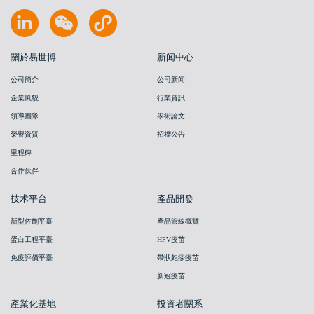
關於易世博
新闻中心
公司簡介
公司新闻
企業風貌
行業資訊
領導團隊
學術論文
榮譽資質
招標公告
里程碑
合作伙伴
技术平台
產品開發
新型佐劑平臺
產品管線概覽
蛋白工程平臺
HPV疫苗
免疫評價平臺
帶狀皰疹疫苗
新冠疫苗
產業化基地
投資者關系