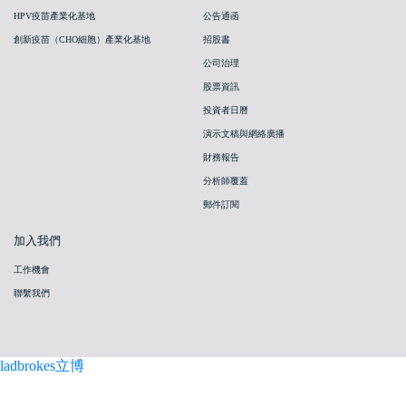
HPV疫苗產業化基地
公告通函
創新疫苗（CHO細胞）產業化基地
招股書
公司治理
股票資訊
投資者日曆
演示文稿與網絡廣播
財務報告
分析師覆蓋
郵件訂閱
加入我們
工作機會
聯繫我們
ladbrokes立博