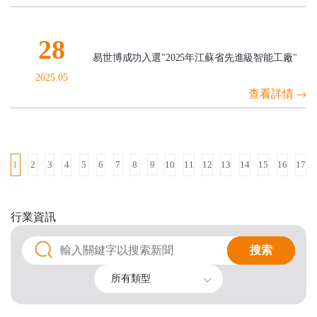
28
易世博成功入選"2025年江蘇省先進級智能工廠"
2025.05
查看詳情
1
2
3
4
5
6
7
8
9
10
11
12
13
14
15
16
17
行業
資訊
搜索
搜索
所有類型