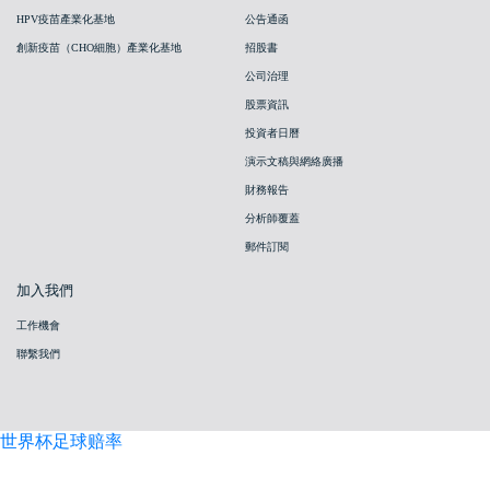
HPV疫苗產業化基地
公告通函
創新疫苗（CHO細胞）產業化基地
招股書
公司治理
股票資訊
投資者日曆
演示文稿與網絡廣播
財務報告
分析師覆蓋
郵件訂閱
加入我們
工作機會
聯繫我們
世界杯足球赔率