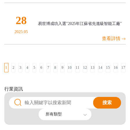
28
易世博成功入選"2025年江蘇省先進級智能工廠"
2025.05
查看詳情
1
2
3
4
5
6
7
8
9
10
11
12
13
14
15
16
17
行業
資訊
搜索
搜索
所有類型