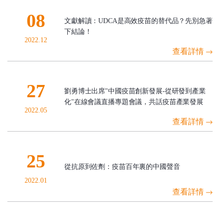
08
文獻解讀：UDCA是高效疫苗的替代品？先別急著
下結論！
2022.12
查看詳情
27
劉勇博士出席"中國疫苗創新發展-從研發到產業
化"在線會議直播專題會議，共話疫苗產業發展
2022.05
查看詳情
25
從抗原到佐劑：疫苗百年裏的中國聲音
2022.01
查看詳情