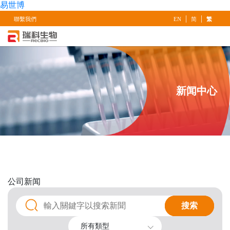
易世博
|
|
聯繫我們
EN
简
繁
新闻中心
公司
新闻
搜索
搜索
所有類型