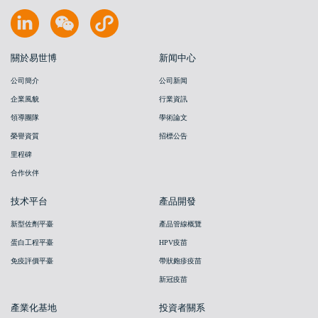
關於易世博
新闻中心
公司簡介
公司新闻
企業風貌
行業資訊
領導團隊
學術論文
榮譽資質
招標公告
里程碑
合作伙伴
技术平台
產品開發
新型佐劑平臺
產品管線概覽
蛋白工程平臺
HPV疫苗
免疫評價平臺
帶狀皰疹疫苗
新冠疫苗
產業化基地
投資者關系