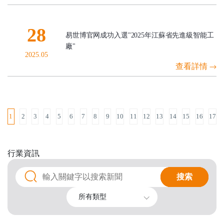
28
易世博官网成功入選"2025年江蘇省先進級智能工
廠"
2025.05
查看詳情
1
2
3
4
5
6
7
8
9
10
11
12
13
14
15
16
17
行業
資訊
搜索
搜索
所有類型