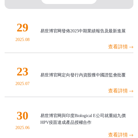
29
易世博官网發佈2025中期業績報告及最新進展
2025.08
查看詳情
23
易世博官网定向發行內資股獲中國證監會批覆
2025.07
查看詳情
30
易世博官网與印度Biological E公司就重組九價
HPV疫苗達成產品授權合作
2025.06
查看詳情