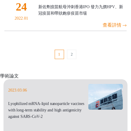
24
新佐劑疫苗航母沖刺香港IPO 發力九價HPV、新
冠疫苗和帶狀皰疹疫苗市場
2022.01
查看詳情
1
2
學術論文
2023.03.06
Lyophilized mRNA-lipid nanoparticle vaccines
with long-term stability and high antigenicity
against SARS-CoV-2