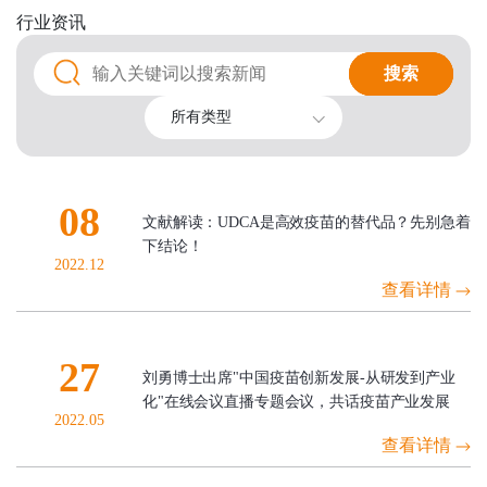
行业
资讯
搜索
搜索
所有类型
08
文献解读：UDCA是高效疫苗的替代品？先别急着
下结论！
2022.12
查看详情
27
刘勇博士出席"中国疫苗创新发展-从研发到产业
化"在线会议直播专题会议，共话疫苗产业发展
2022.05
查看详情