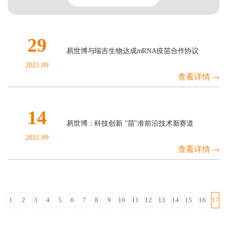
29
易世博与瑞吉生物达成mRNA疫苗合作协议
2021.09
查看详情
14
易世博：科技创新 "苗"准前沿技术新赛道
2021.09
查看详情
1
2
3
4
5
6
7
8
9
10
11
12
13
14
15
16
17