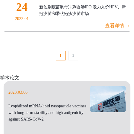
24
新佐剂疫苗航母冲刺香港IPO 发力九价HPV、新
冠疫苗和带状疱疹疫苗市场
2022.01
查看详情
1
2
学术论文
2023.03.06
Lyophilized mRNA-lipid nanoparticle vaccines
with long-term stability and high antigenicity
against SARS-CoV-2