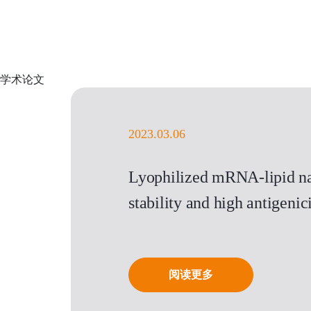
学术论文
2023.03.06
Lyophilized mRNA-lipid na
stability and high antigen
阅读更多