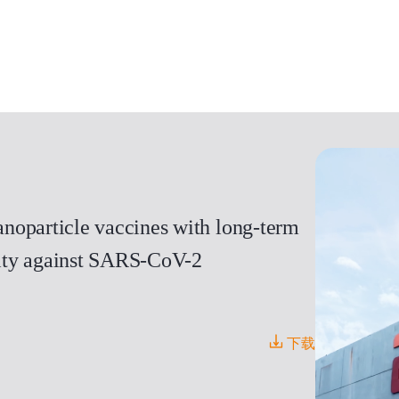
noparticle vaccines with long-term
icity against SARS-CoV-2
下载