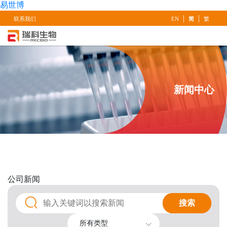
易世博
|
|
联系我们
EN
简
繁
新闻中心
公司
新闻
搜索
搜索
所有类型