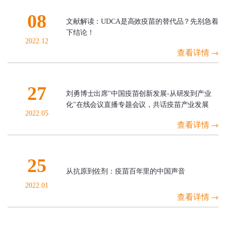
08
文献解读：UDCA是高效疫苗的替代品？先别急着
下结论！
2022.12
查看详情
27
刘勇博士出席"中国疫苗创新发展-从研发到产业
化"在线会议直播专题会议，共话疫苗产业发展
2022.05
查看详情
25
从抗原到佐剂：疫苗百年里的中国声音
2022.01
查看详情