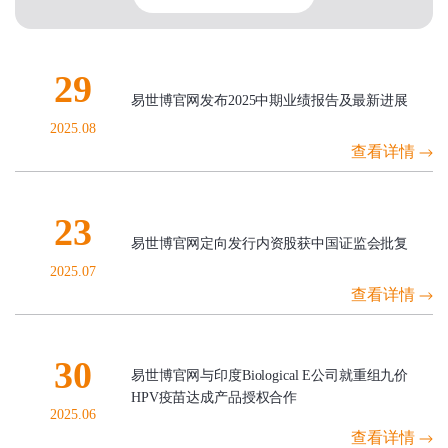
29
易世博官网发布2025中期业绩报告及最新进展
2025.08
查看详情
23
易世博官网定向发行内资股获中国证监会批复
2025.07
查看详情
30
易世博官网与印度Biological E公司就重组九价
HPV疫苗达成产品授权合作
2025.06
查看详情