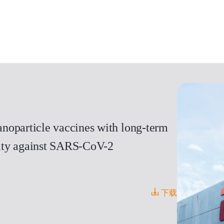
noparticle vaccines with long-term
icity against SARS-CoV-2
下载