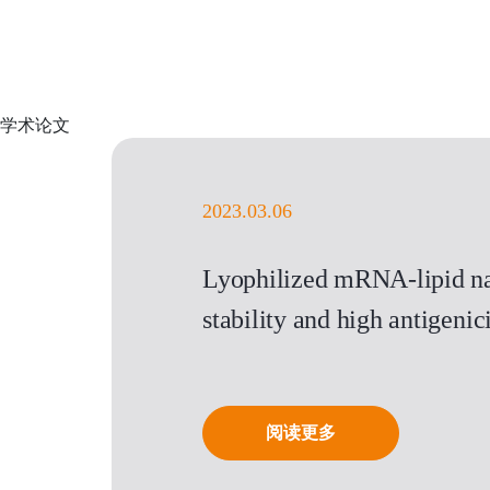
学术论文
2023.03.06
Lyophilized mRNA-lipid na
stability and high antigen
阅读更多