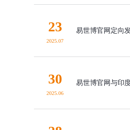
23
易世博官网定向
2025.07
30
易世博官网与印度B
2025.06