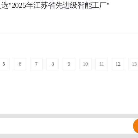
选"2025年江苏省先进级智能工厂"
5
6
7
8
9
10
11
12
13