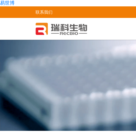
易世博
联系我们