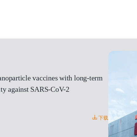
noparticle vaccines with long-term
icity against SARS-CoV-2
下载