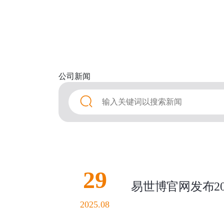
公司
新闻
29
易世博官网发布2
2025.08