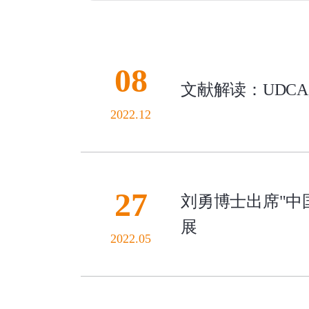
08
文献解读：UDC
2022.12
27
刘勇博士出席"中
展
2022.05