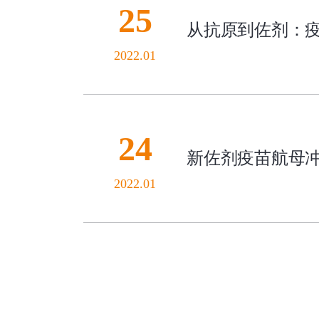
25
从抗原到佐剂：
2022.01
24
新佐剂疫苗航母冲
2022.01