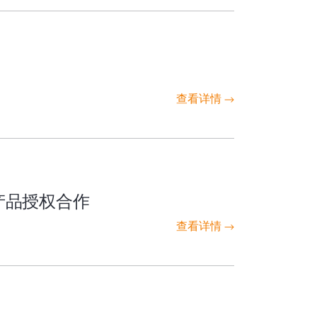
查看详情
成产品授权合作
查看详情