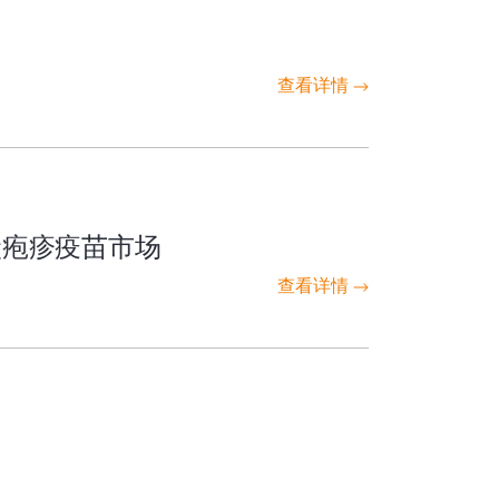
查看详情
状疱疹疫苗市场
查看详情