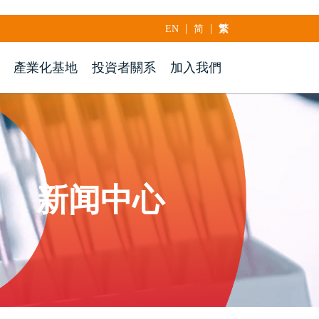
|
|
EN
简
繁
產業化基地
投資者關系
加入我們
新闻中心