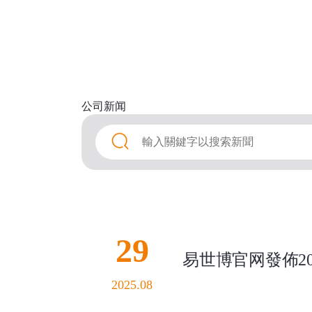
公司
新闻
29
易世博官网發佈2
2025.08