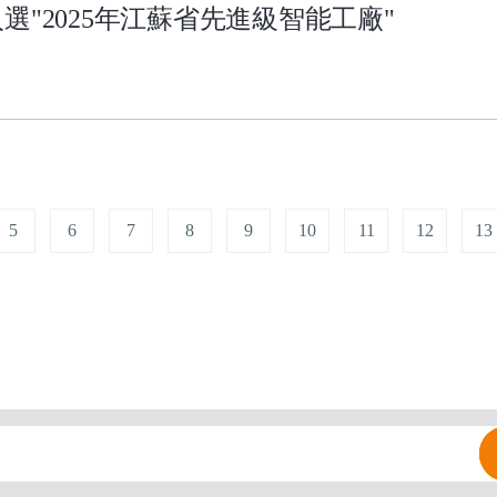
選"2025年江蘇省先進級智能工廠"
5
6
7
8
9
10
11
12
13