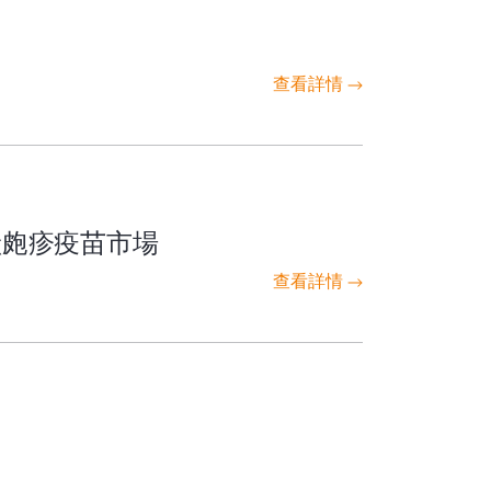
查看詳情
狀皰疹疫苗市場
查看詳情