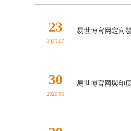
23
易世博官网定向
2025.07
30
易世博官网與印度B
2025.06