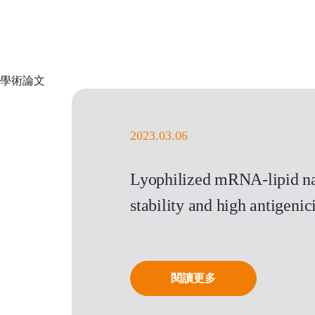
學術論文
2023.03.06
Lyophilized mRNA-lipid na
stability and high antigen
閱讀更多