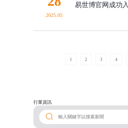
28
易世博官网成功入
2025.05
1
2
3
4
行業
資訊