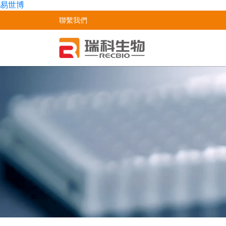
易世博
聯繫我們