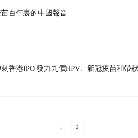
疫苗百年裏的中國聲音
刺香港IPO 發力九價HPV、新冠疫苗和帶
1
2