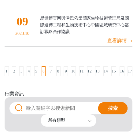
09
易世博官网與津巴佈韋國家生物技術管理局及國
際遺傳工程和生物技術中心中國區域研究中心簽
訂戰略合作協議
2023.10
查看詳情
1
2
3
4
5
6
7
8
9
10
11
12
13
14
15
16
17
行業
資訊
搜索
搜索
所有類型