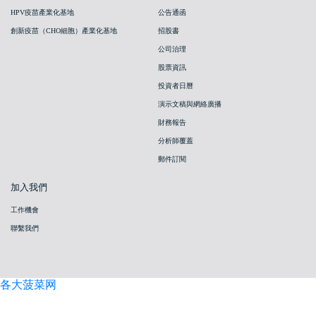
HPV疫苗產業化基地
公告通函
創新疫苗（CHO細胞）產業化基地
招股書
公司治理
股票資訊
投資者日曆
演示文稿與網絡廣播
財務報告
分析師覆蓋
郵件訂閱
加入我們
工作機會
聯繫我們
各大菠菜网