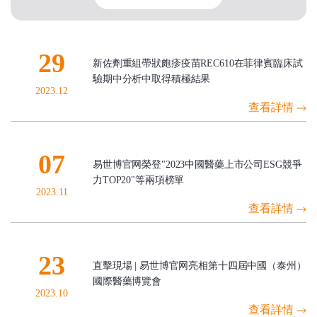
29
新佐劑重組帶狀皰疹疫苗REC610在菲律賓臨床試
驗期中分析中取得積極結果
2023.12
查看詳情
07
易世博官网榮登"2023中國醫藥上市公司ESG競爭
力TOP20"等兩項榜單
2023.11
查看詳情
23
直擊現場 | 易世博官网亮相第十四屆中國（泰州）
國際醫藥博覽會
2023.10
查看詳情