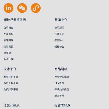
關於易世博官网
新闻中心
公司簡介
公司新闻
企業風貌
行業資訊
領導團隊
學術論文
榮譽資質
招標公告
里程碑
合作伙伴
技术平台
產品開發
新型佐劑平臺
產品管線概覽
蛋白工程平臺
HPV疫苗
免疫評價平臺
帶狀皰疹疫苗
新冠疫苗
產業化基地
投資者關系