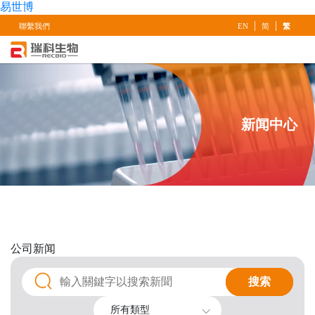
易世博
|
|
聯繫我們
EN
简
繁
新闻中心
公司
新闻
搜索
搜索
所有類型