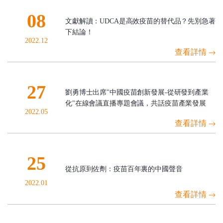
08
文獻解讀：UDCA是高效疫苗的替代品？先別急著
下結論！
2022.12
查看詳情
27
劉勇博士出席"中國疫苗創新發展-從研發到產業
化"在線會議直播專題會議，共話疫苗產業發展
2022.05
查看詳情
25
從抗原到佐劑：疫苗百年裏的中國聲音
2022.01
查看詳情