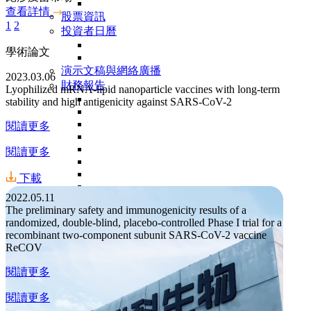
查看詳情
股票資訊
1
2
投資者日曆
學術論文
演示文稿與網絡廣播
2023.03.06
財務報告
Lyophilized mRNA-lipid nanoparticle vaccines with long-term
stability and high antigenicity against SARS-CoV-2
閱讀更多
閱讀更多
下載
2022.05.11
The preliminary safety and immunogenicity results of a
分析師覆蓋
randomized, double-blind, placebo-controlled Phase I trial for a
郵件訂閱
recombinant two-component subunit SARS-CoV-2 vaccine
加入我們
ReCOV
工作機會
聯繫我們
閱讀更多
閱讀更多