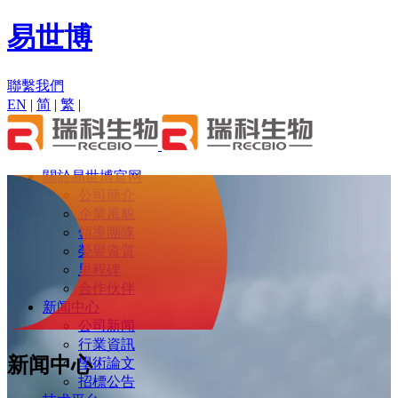
易世博
聯繫我們
EN
|
简
|
繁
|
關於易世博官网
公司簡介
企業風貌
領導團隊
榮譽資質
里程碑
合作伙伴
新闻中心
公司新闻
行業資訊
新闻中心
學術論文
招標公告