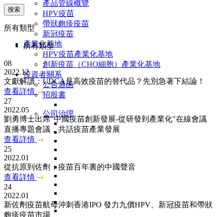
產品管線概覽
搜索
HPV疫苗
帶狀皰疹疫苗
所有類型
新冠疫苗
產業化基地
所有類型
HPV疫苗產業化基地
08
創新疫苗（CHO細胞）產業化基地
2022.12
投資者關系
文獻解讀：UDCA是高效疫苗的替代品？先別急著下結論！
公告通函
查看詳情
招股書
27
2022.05
公司治理
劉勇博士出席"中國疫苗創新發展-從研發到產業化"在線會議
直播專題會議，共話疫苗產業發展
查看詳情
25
2022.01
從抗原到佐劑：疫苗百年裏的中國聲音
查看詳情
24
2022.01
新佐劑疫苗航母沖刺香港IPO 發力九價HPV、新冠疫苗和帶狀
皰疹疫苗市場