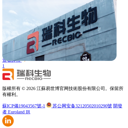
搜索
搜索
所有類型
所有類型
02
2026.03
2026年拉曼光譜儀採購專案
查看詳情
1
版權所有 © 2026 江蘇易世博官网技術股份有限公司。保留所
有權利。
蘇ICP備19043567號-1
苏公网安备32120502010290號
開發
者 Euroland IR