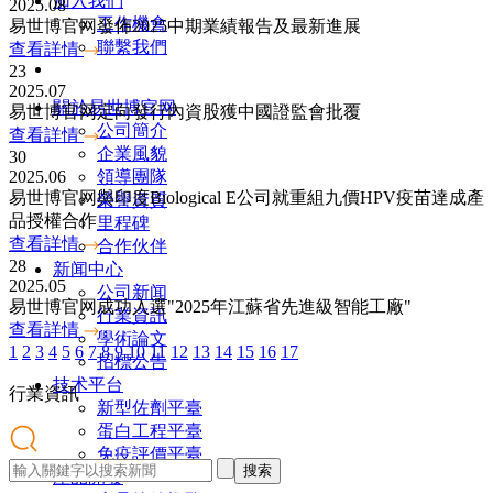
加入我們
2025.08
工作機會
易世博官网發佈2025中期業績報告及最新進展
聯繫我們
查看詳情
23
2025.07
關於易世博官网
易世博官网定向發行內資股獲中國證監會批覆
公司簡介
查看詳情
企業風貌
30
領導團隊
2025.06
易世博官网與印度Biological E公司就重組九價HPV疫苗達成產
榮譽資質
品授權合作
里程碑
查看詳情
合作伙伴
28
新闻中心
2025.05
公司新闻
易世博官网成功入選"2025年江蘇省先進級智能工廠"
行業資訊
查看詳情
學術論文
1
2
3
4
5
6
7
8
9
10
11
12
13
14
15
16
17
招標公告
技术平台
行業
資訊
新型佐劑平臺
蛋白工程平臺
免疫評價平臺
搜索
產品開發