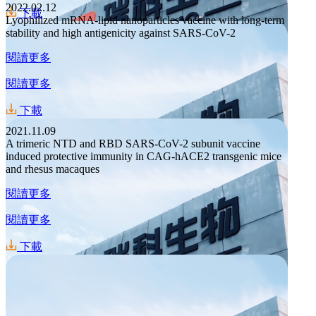
2022.02.12
下載
Lyophilized mRNA-lipid nanoparticles vaccine with long-term
stability and high antigenicity against SARS-CoV-2
閱讀更多
閱讀更多
下載
2021.11.09
A trimeric NTD and RBD SARS-CoV-2 subunit vaccine
induced protective immunity in CAG-hACE2 transgenic mice
and rhesus macaques
閱讀更多
閱讀更多
下載
招標公告