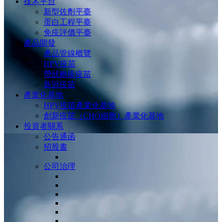
技术平台
新型佐劑平臺
蛋白工程平臺
免疫評價平臺
產品開發
產品管線概覽
HPV疫苗
帶狀皰疹疫苗
新冠疫苗
產業化基地
HPV疫苗產業化基地
創新疫苗（CHO細胞）產業化基地
投資者關系
公告通函
招股書
公司治理