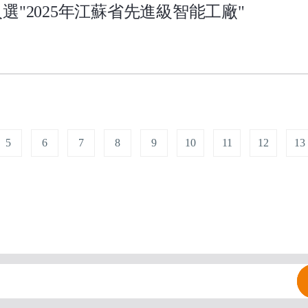
選"2025年江蘇省先進級智能工廠"
5
6
7
8
9
10
11
12
13