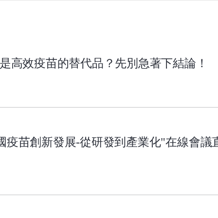
A是高效疫苗的替代品？先別急著下結論！
國疫苗創新發展-從研發到產業化"在線會