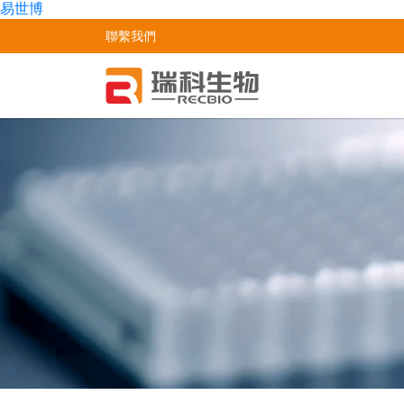
易世博
聯繫我們