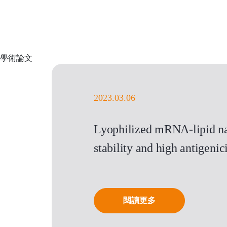
學術論文
2023.03.06
Lyophilized mRNA-lipid na
stability and high antigen
閱讀更多