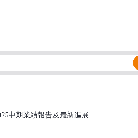
025中期業績報告及最新進展