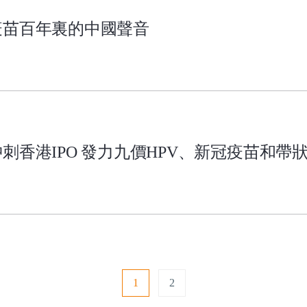
疫苗百年裏的中國聲音
刺香港IPO 發力九價HPV、新冠疫苗和帶
1
2