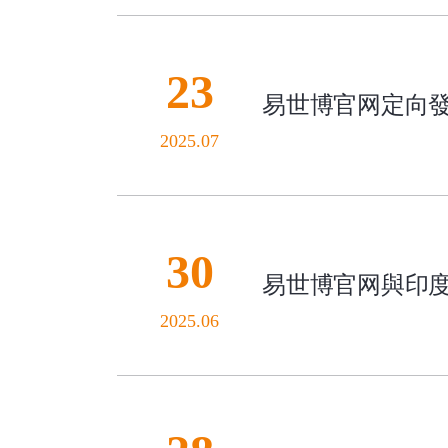
23
易世博官网定向
2025.07
30
易世博官网與印度B
2025.06