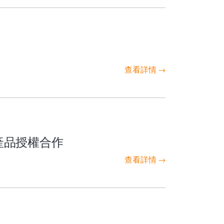
查看詳情
成產品授權合作
查看詳情