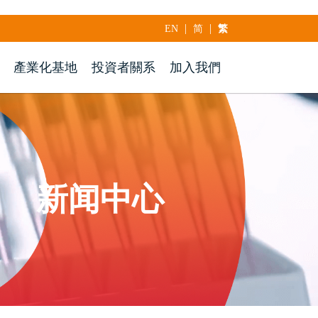
|
|
EN
简
繁
產業化基地
投資者關系
加入我們
新闻中心