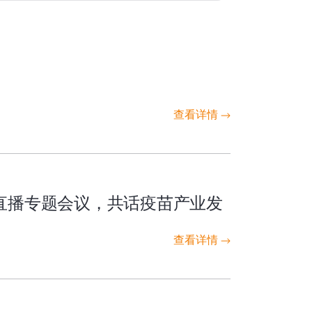
查看详情
议直播专题会议，共话疫苗产业发
查看详情