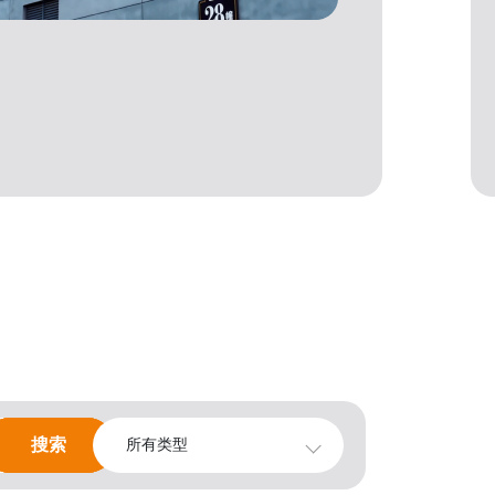
搜索
搜索
所有类型