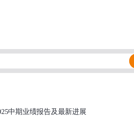
025中期业绩报告及最新进展