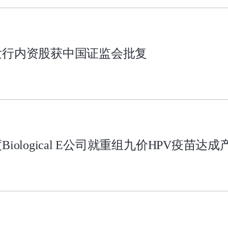
发行内资股获中国证监会批复
iological E公司就重组九价HPV疫苗达