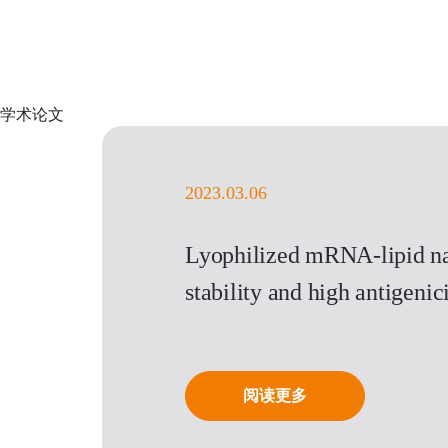
学术论文
2023.03.06
Lyophilized mRNA-lipid na
stability and high antigen
阅读更多