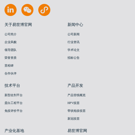
关于易世博官网
新闻中心
公司简介
公司新闻
企业风貌
行业资讯
领导团队
学术论文
荣誉资质
招标公告
里程碑
合作伙伴
技术平台
产品开发
新型佐剂平台
产品管线概览
蛋白工程平台
HPV疫苗
免疫评价平台
带状疱疹疫苗
新冠疫苗
产业化基地
易世博官网