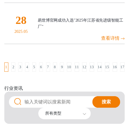
28
易世博官网成功入选"2025年江苏省先进级智能工
厂"
2025.05
查看详情
1
2
3
4
5
6
7
8
9
10
11
12
13
14
15
16
17
行业
资讯
搜索
搜索
所有类型