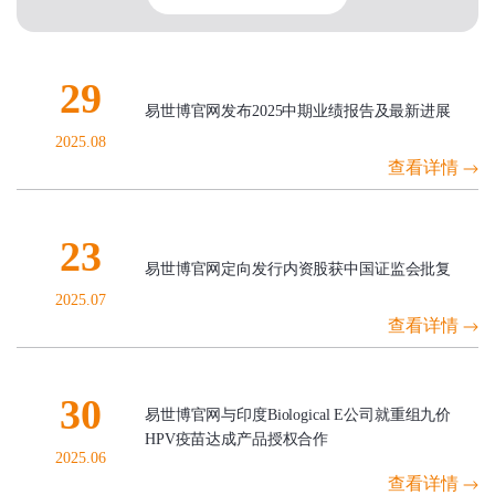
29
易世博官网发布2025中期业绩报告及最新进展
2025.08
查看详情
23
易世博官网定向发行内资股获中国证监会批复
2025.07
查看详情
30
易世博官网与印度Biological E公司就重组九价
HPV疫苗达成产品授权合作
2025.06
查看详情