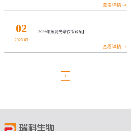
查看详情
02
2026年拉曼光谱仪采购项目
2026.03
查看详情
1