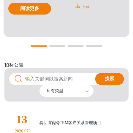
下载
阅读更多
招标公告
搜索
搜索
所有类型
13
易世博官网CRM客户关系管理项目
2026.07