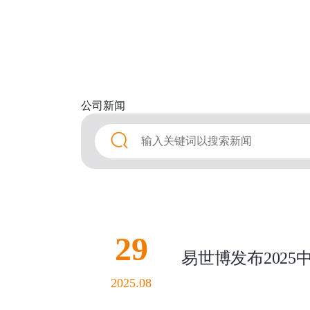
公司
新闻
29
易世博发布202
2025.08