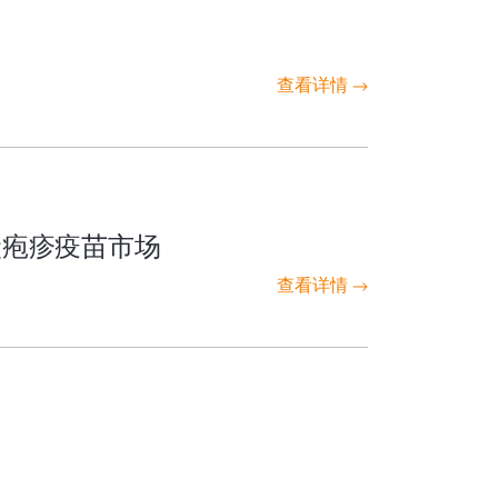
查看详情
状疱疹疫苗市场
查看详情