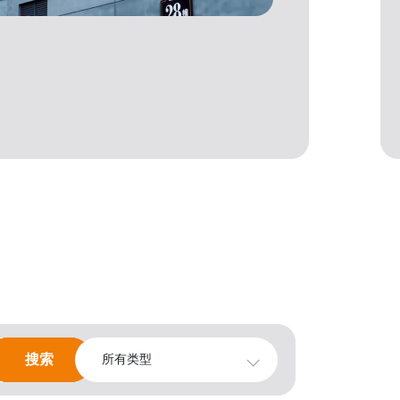
搜索
搜索
所有类型