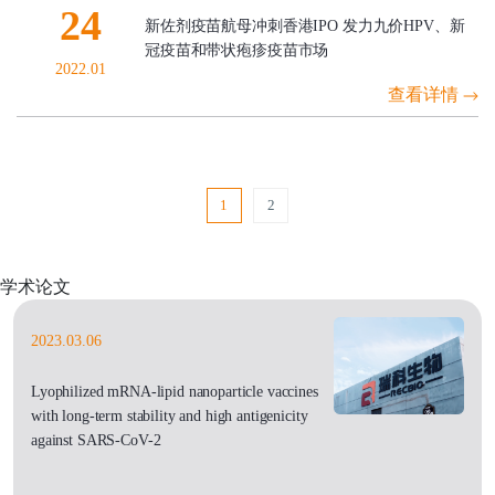
24
新佐剂疫苗航母冲刺香港IPO 发力九价HPV、新
冠疫苗和带状疱疹疫苗市场
2022.01
查看详情
1
2
学术论文
2023.03.06
Lyophilized mRNA-lipid nanoparticle vaccines
with long-term stability and high antigenicity
against SARS-CoV-2