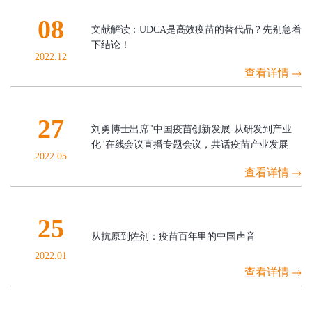
08
文献解读：UDCA是高效疫苗的替代品？先别急着
下结论！
2022.12
查看详情
27
刘勇博士出席"中国疫苗创新发展-从研发到产业
化"在线会议直播专题会议，共话疫苗产业发展
2022.05
查看详情
25
从抗原到佐剂：疫苗百年里的中国声音
2022.01
查看详情