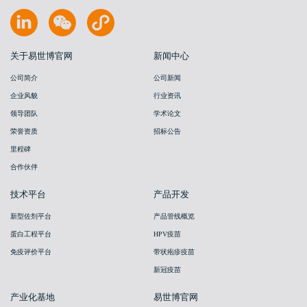
关于易世博官网
新闻中心
公司简介
公司新闻
企业风貌
行业资讯
领导团队
学术论文
荣誉资质
招标公告
里程碑
合作伙伴
技术平台
产品开发
新型佐剂平台
产品管线概览
蛋白工程平台
HPV疫苗
免疫评价平台
带状疱疹疫苗
新冠疫苗
产业化基地
易世博官网