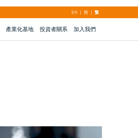
|
|
EN
简
繁
產業化基地
投資者關系
加入我們