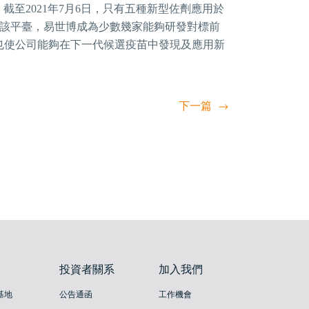
至2021年7月6日，只有五種新型佐劑應用於
年。通過該平臺，易世博成為少數幾家能夠研發對標前
也使公司能夠在下一代候選疫苗中發現及應用新
下一篇
投資者關系
加入我們
基地
公告通函
工作機會