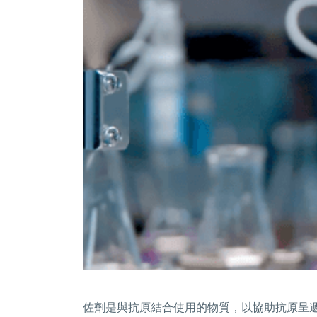
佐劑是與抗原結合使用的物質，以協助抗原呈