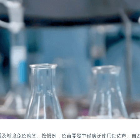
遞及增強免疫應答。按慣例，疫苗開發中僅廣泛使用鋁佐劑。自2