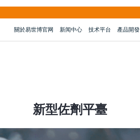
關於易世博官网
新闻中心
技术平台
產品開發
新型佐劑
平臺