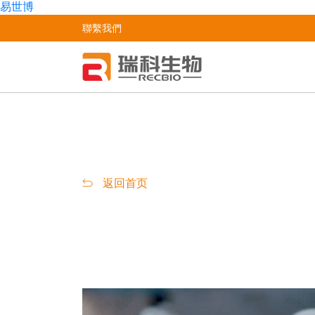
易世博
聯繫我們
返回首页