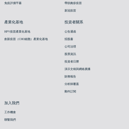
免疫評價平臺
帶狀皰疹疫苗
新冠疫苗
產業化基地
投資者關系
HPV疫苗產業化基地
公告通函
創新疫苗（CHO細胞）產業化基地
招股書
公司治理
股票資訊
投資者日曆
演示文稿與網絡廣播
財務報告
分析師覆蓋
郵件訂閱
加入我們
工作機會
聯繫我們