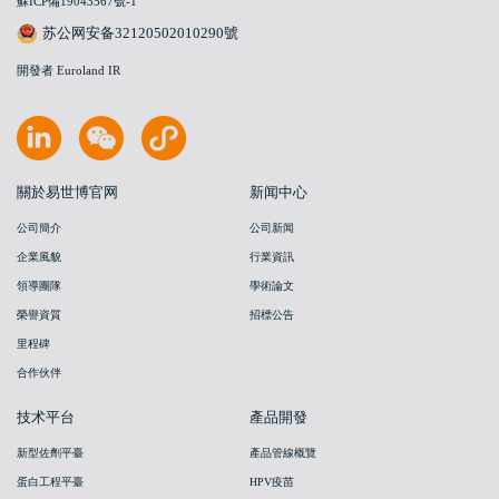
蘇ICP備19043567號-1
苏公网安备32120502010290號
開發者 Euroland IR
關於易世博官网
新闻中心
公司簡介
公司新闻
企業風貌
行業資訊
領導團隊
學術論文
榮譽資質
招標公告
里程碑
合作伙伴
技术平台
產品開發
新型佐劑平臺
產品管線概覽
蛋白工程平臺
HPV疫苗