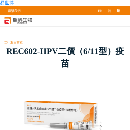
易世博
|
|
聯繫我們
EN
简
繁
返回首页
REC602-HPV二價（6/11型）疫
苗