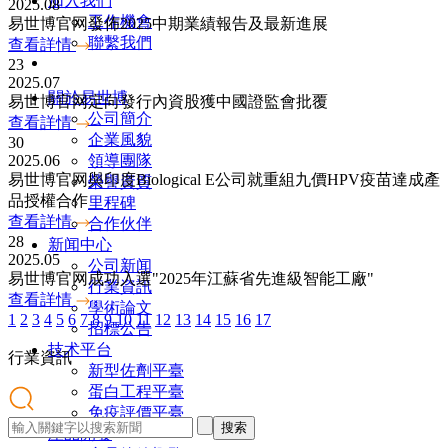
加入我們
2025.08
工作機會
易世博官网發佈2025中期業績報告及最新進展
聯繫我們
查看詳情
23
2025.07
關於易世博
易世博官网定向發行內資股獲中國證監會批覆
公司簡介
查看詳情
企業風貌
30
領導團隊
2025.06
易世博官网與印度Biological E公司就重組九價HPV疫苗達成產
榮譽資質
品授權合作
里程碑
查看詳情
合作伙伴
28
新闻中心
2025.05
公司新闻
易世博官网成功入選"2025年江蘇省先進級智能工廠"
行業資訊
查看詳情
學術論文
1
2
3
4
5
6
7
8
9
10
11
12
13
14
15
16
17
招標公告
技术平台
行業
資訊
新型佐劑平臺
蛋白工程平臺
免疫評價平臺
搜索
產品開發