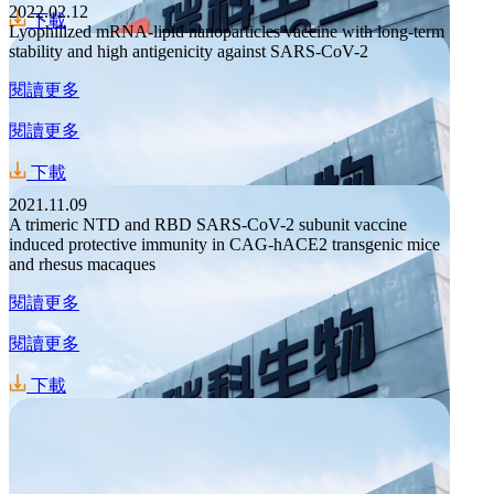
2022.02.12
下載
Lyophilized mRNA-lipid nanoparticles vaccine with long-term
stability and high antigenicity against SARS-CoV-2
閱讀更多
閱讀更多
下載
2021.11.09
A trimeric NTD and RBD SARS-CoV-2 subunit vaccine
induced protective immunity in CAG-hACE2 transgenic mice
and rhesus macaques
閱讀更多
閱讀更多
下載
招標公告