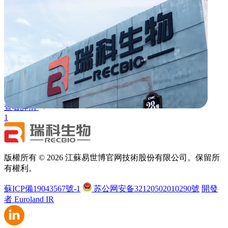
搜索
搜索
所有類型
所有類型
02
2026.03
2026年拉曼光譜儀採購專案
查看詳情
1
版權所有 © 2026 江蘇易世博官网技術股份有限公司。保留所
有權利。
蘇ICP備19043567號-1
苏公网安备32120502010290號
開發
者 Euroland IR