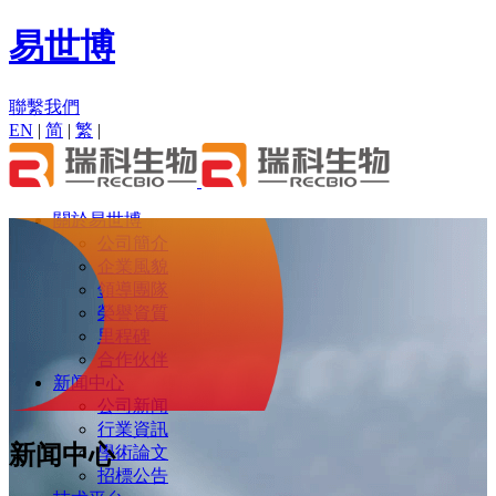
易世博
聯繫我們
EN
|
简
|
繁
|
關於易世博
公司簡介
企業風貌
領導團隊
榮譽資質
里程碑
合作伙伴
新闻中心
公司新闻
行業資訊
新闻中心
學術論文
招標公告