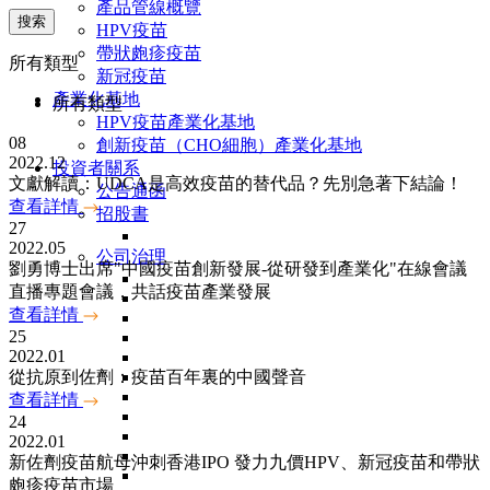
產品管線概覽
搜索
HPV疫苗
帶狀皰疹疫苗
所有類型
新冠疫苗
產業化基地
所有類型
HPV疫苗產業化基地
08
創新疫苗（CHO細胞）產業化基地
2022.12
投資者關系
文獻解讀：UDCA是高效疫苗的替代品？先別急著下結論！
公告通函
查看詳情
招股書
27
2022.05
公司治理
劉勇博士出席"中國疫苗創新發展-從研發到產業化"在線會議
直播專題會議，共話疫苗產業發展
查看詳情
25
2022.01
從抗原到佐劑：疫苗百年裏的中國聲音
查看詳情
24
2022.01
新佐劑疫苗航母沖刺香港IPO 發力九價HPV、新冠疫苗和帶狀
皰疹疫苗市場