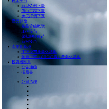
技术平台
新型佐劑平臺
蛋白工程平臺
免疫評價平臺
產品開發
產品管線概覽
HPV疫苗
帶狀皰疹疫苗
新冠疫苗
產業化基地
HPV疫苗產業化基地
創新疫苗（CHO細胞）產業化基地
投資者關系
公告通函
招股書
公司治理