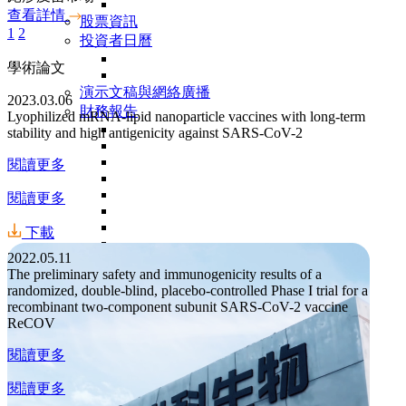
查看詳情
股票資訊
1
2
投資者日曆
學術論文
演示文稿與網絡廣播
2023.03.06
財務報告
Lyophilized mRNA-lipid nanoparticle vaccines with long-term
stability and high antigenicity against SARS-CoV-2
閱讀更多
閱讀更多
下載
2022.05.11
The preliminary safety and immunogenicity results of a
分析師覆蓋
randomized, double-blind, placebo-controlled Phase I trial for a
郵件訂閱
recombinant two-component subunit SARS-CoV-2 vaccine
加入我們
ReCOV
工作機會
聯繫我們
閱讀更多
閱讀更多