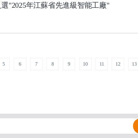
選"2025年江蘇省先進級智能工廠"
5
6
7
8
9
10
11
12
13