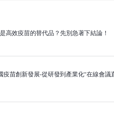
A是高效疫苗的替代品？先別急著下結論！
國疫苗創新發展-從研發到產業化"在線會