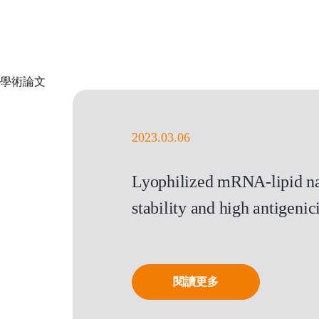
學術論文
2023.03.06
Lyophilized mRNA-lipid na
stability and high antigen
閱讀更多