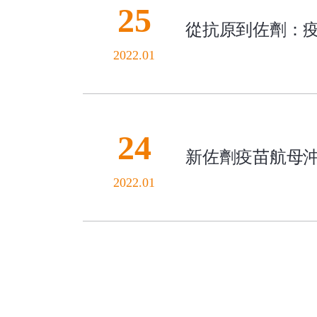
25
從抗原到佐劑：
2022.01
24
新佐劑疫苗航母沖
2022.01