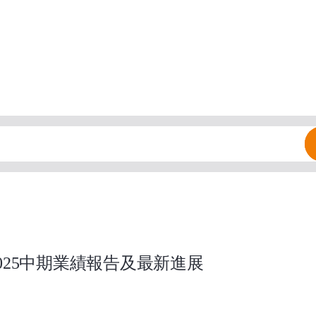
025中期業績報告及最新進展