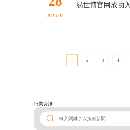
28
易世博官网成功入
2025.05
1
2
3
4
行業
資訊