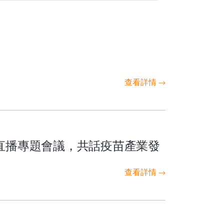
查看詳情
議直播專題會議，共話疫苗產業發
查看詳情