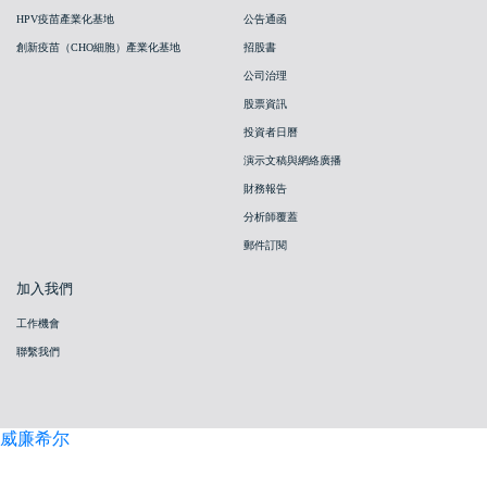
HPV疫苗產業化基地
公告通函
創新疫苗（CHO細胞）產業化基地
招股書
公司治理
股票資訊
投資者日曆
演示文稿與網絡廣播
財務報告
分析師覆蓋
郵件訂閱
加入我們
工作機會
聯繫我們
威廉希尔