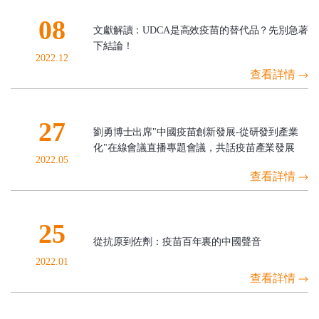
08
文獻解讀：UDCA是高效疫苗的替代品？先別急著
下結論！
2022.12
查看詳情
27
劉勇博士出席"中國疫苗創新發展-從研發到產業
化"在線會議直播專題會議，共話疫苗產業發展
2022.05
查看詳情
25
從抗原到佐劑：疫苗百年裏的中國聲音
2022.01
查看詳情