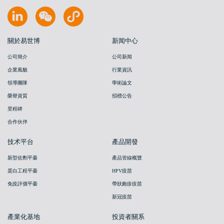
關於易世博
新闻中心
公司簡介
公司新闻
企業風貌
行業資訊
領導團隊
學術論文
榮譽資質
招標公告
里程碑
合作伙伴
技术平台
產品開發
新型佐劑平臺
產品管線概覽
蛋白工程平臺
HPV疫苗
免疫評價平臺
帶狀皰疹疫苗
新冠疫苗
產業化基地
投資者關系