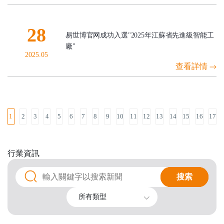
28
易世博官网成功入選"2025年江蘇省先進級智能工
廠"
2025.05
查看詳情
1
2
3
4
5
6
7
8
9
10
11
12
13
14
15
16
17
行業
資訊
搜索
搜索
所有類型