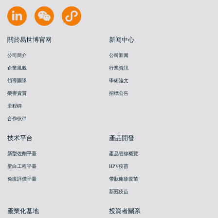
關於易世博官网
新闻中心
公司簡介
公司新闻
企業風貌
行業資訊
領導團隊
學術論文
榮譽資質
招標公告
里程碑
合作伙伴
技术平台
產品開發
新型佐劑平臺
產品管線概覽
蛋白工程平臺
HPV疫苗
免疫評價平臺
帶狀皰疹疫苗
新冠疫苗
產業化基地
投資者關系