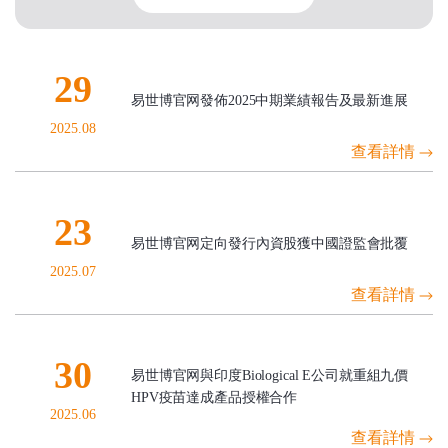
29
易世博官网發佈2025中期業績報告及最新進展
2025.08
查看詳情
23
易世博官网定向發行內資股獲中國證監會批覆
2025.07
查看詳情
30
易世博官网與印度Biological E公司就重組九價
HPV疫苗達成產品授權合作
2025.06
查看詳情