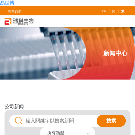
易世博
|
|
聯繫我們
EN
简
繁
新闻中心
公司
新闻
搜索
搜索
所有類型