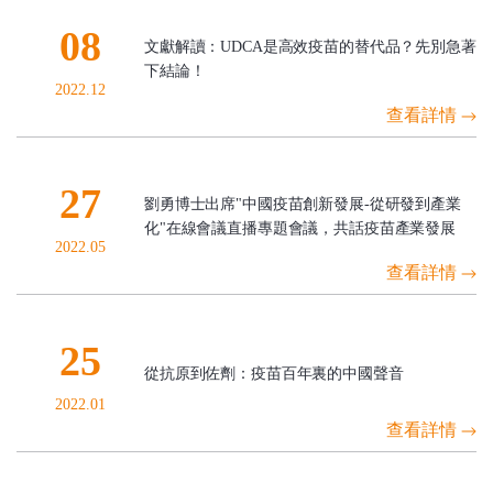
08
文獻解讀：UDCA是高效疫苗的替代品？先別急著
下結論！
2022.12
查看詳情
27
劉勇博士出席"中國疫苗創新發展-從研發到產業
化"在線會議直播專題會議，共話疫苗產業發展
2022.05
查看詳情
25
從抗原到佐劑：疫苗百年裏的中國聲音
2022.01
查看詳情