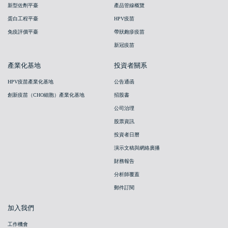
新型佐劑平臺
產品管線概覽
蛋白工程平臺
HPV疫苗
免疫評價平臺
帶狀皰疹疫苗
新冠疫苗
產業化基地
投資者關系
HPV疫苗產業化基地
公告通函
創新疫苗（CHO細胞）產業化基地
招股書
公司治理
股票資訊
投資者日曆
演示文稿與網絡廣播
財務報告
分析師覆蓋
郵件訂閱
加入我們
工作機會