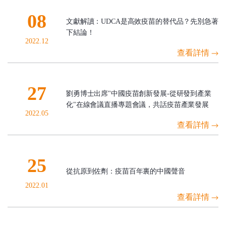
08
文獻解讀：UDCA是高效疫苗的替代品？先別急著
下結論！
2022.12
查看詳情
27
劉勇博士出席"中國疫苗創新發展-從研發到產業
化"在線會議直播專題會議，共話疫苗產業發展
2022.05
查看詳情
25
從抗原到佐劑：疫苗百年裏的中國聲音
2022.01
查看詳情