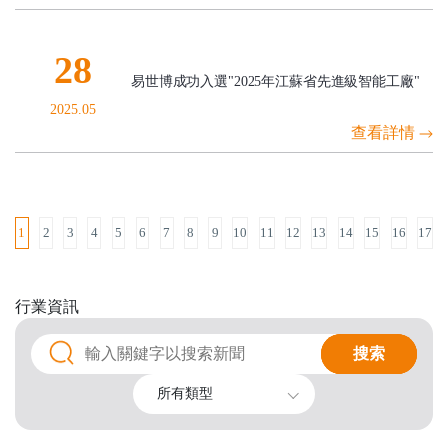
28
易世博成功入選"2025年江蘇省先進級智能工廠"
2025.05
查看詳情
1
2
3
4
5
6
7
8
9
10
11
12
13
14
15
16
17
行業
資訊
搜索
搜索
所有類型