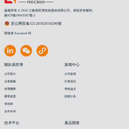
版權所有 © 2026 江蘇易世博技術股份有限公司。保留所有權利。
蘇ICP備19043567號-1
苏公网安备32120502010290號
開發者 Euroland IR
關於易世博
新闻中心
公司簡介
公司新闻
企業風貌
行業資訊
領導團隊
學術論文
榮譽資質
招標公告
里程碑
合作伙伴
技术平台
產品開發