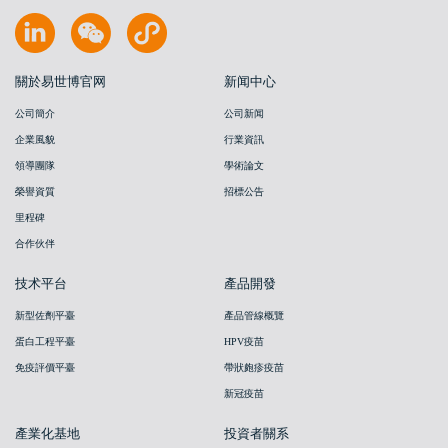
關於易世博官网
新闻中心
公司簡介
公司新闻
企業風貌
行業資訊
領導團隊
學術論文
榮譽資質
招標公告
里程碑
合作伙伴
技术平台
產品開發
新型佐劑平臺
產品管線概覽
蛋白工程平臺
HPV疫苗
免疫評價平臺
帶狀皰疹疫苗
新冠疫苗
產業化基地
投資者關系