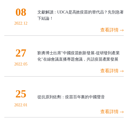
08
文獻解讀：UDCA是高效疫苗的替代品？先別急著
下結論！
2022.12
查看詳情
27
劉勇博士出席"中國疫苗創新發展-從研發到產業
化"在線會議直播專題會議，共話疫苗產業發展
2022.05
查看詳情
25
從抗原到佐劑：疫苗百年裏的中國聲音
2022.01
查看詳情