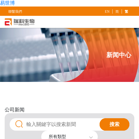
易世博
|
|
聯繫我們
EN
简
繁
新闻中心
公司
新闻
搜索
搜索
所有類型