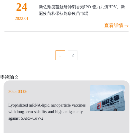
24
新佐劑疫苗航母沖刺香港IPO 發力九價HPV、新
冠疫苗和帶狀皰疹疫苗市場
2022.01
查看詳情
1
2
學術論文
2023.03.06
Lyophilized mRNA-lipid nanoparticle vaccines
with long-term stability and high antigenicity
against SARS-CoV-2