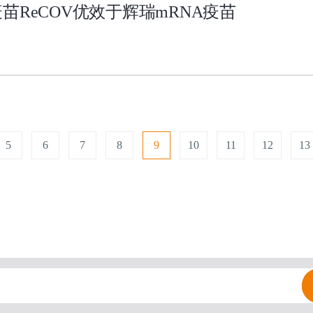
苗ReCOV优效于辉瑞mRNA疫苗
5
6
7
8
9
10
11
12
13