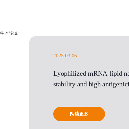
学术论文
2023.03.06
Lyophilized mRNA-lipid na
stability and high antigen
阅读更多