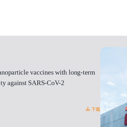
noparticle vaccines with long-term
icity against SARS-CoV-2
下载