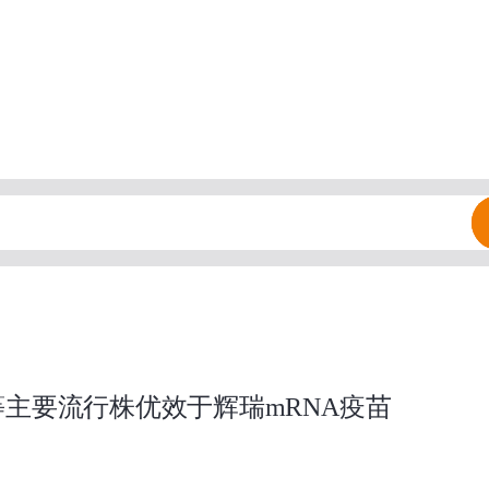
.7等主要流行株优效于辉瑞mRNA疫苗