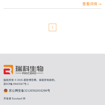
查看详情
1
版权所有 © 2026 易世博官网。保留所有权利。
苏ICP备19043567号-1
苏公网安备32120502010290号
开发者 Euroland IR