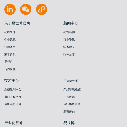
关于易世博官网
新闻中心
公司简介
公司新闻
企业风貌
行业资讯
领导团队
学术论文
荣誉资质
招标公告
里程碑
合作伙伴
技术平台
产品开发
新型佐剂平台
产品管线概览
蛋白工程平台
HPV疫苗
免疫评价平台
带状疱疹疫苗
新冠疫苗
产业化基地
易世博