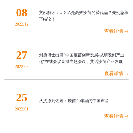
08
文献解读：UDCA是高效疫苗的替代品？先别急着
下结论！
2022.12
查看详情
27
刘勇博士出席"中国疫苗创新发展-从研发到产业
化"在线会议直播专题会议，共话疫苗产业发展
2022.05
查看详情
25
从抗原到佐剂：疫苗百年里的中国声音
2022.01
查看详情