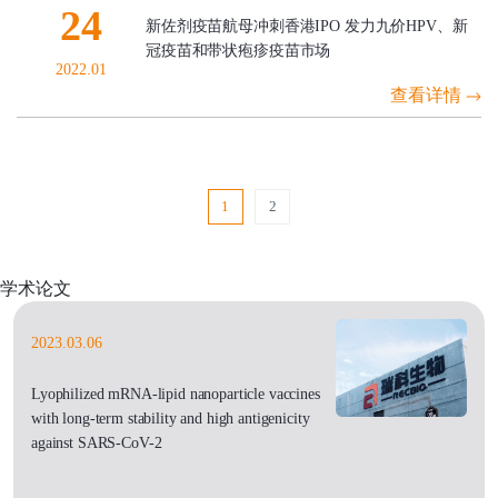
24
新佐剂疫苗航母冲刺香港IPO 发力九价HPV、新
冠疫苗和带状疱疹疫苗市场
2022.01
查看详情
1
2
学术论文
2023.03.06
Lyophilized mRNA-lipid nanoparticle vaccines
with long-term stability and high antigenicity
against SARS-CoV-2