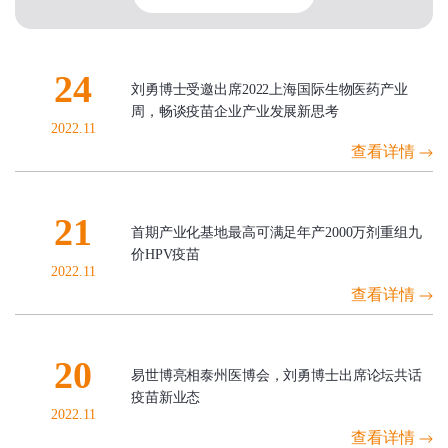
24
刘勇博士受邀出席2022上海国际生物医药产业
周，畅谈疫苗企业产业发展新思考
2022.11
查看详情
21
首期产业化基地最高可满足年产2000万剂重组九
价HPV疫苗
2022.11
查看详情
20
易世博亮相泰州医博会，刘勇博士出席论坛共话
疫苗新业态
2022.11
查看详情