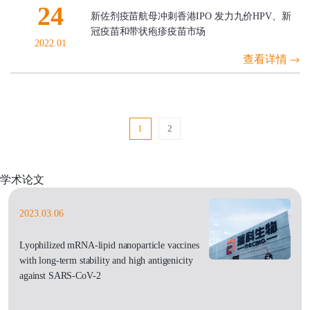
24
新佐剂疫苗航母冲刺香港IPO 发力九价HPV、新
冠疫苗和带状疱疹疫苗市场
2022.01
查看详情
1
2
学术论文
2023.03.06
Lyophilized mRNA-lipid nanoparticle vaccines
with long-term stability and high antigenicity
against SARS-CoV-2