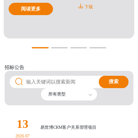
下载
阅读更多
招标公告
搜索
搜索
所有类型
13
易世博CRM客户关系管理项目
2026.07