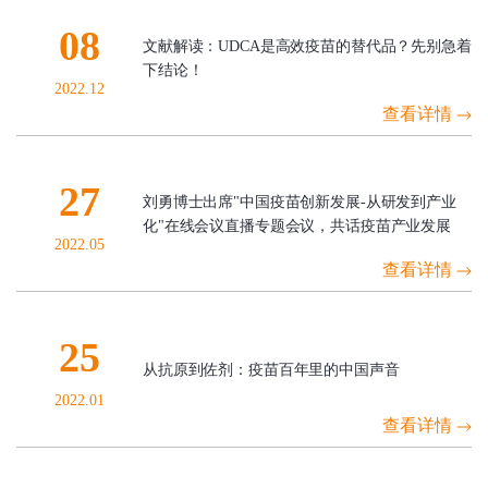
08
文献解读：UDCA是高效疫苗的替代品？先别急着
下结论！
2022.12
查看详情
27
刘勇博士出席"中国疫苗创新发展-从研发到产业
化"在线会议直播专题会议，共话疫苗产业发展
2022.05
查看详情
25
从抗原到佐剂：疫苗百年里的中国声音
2022.01
查看详情