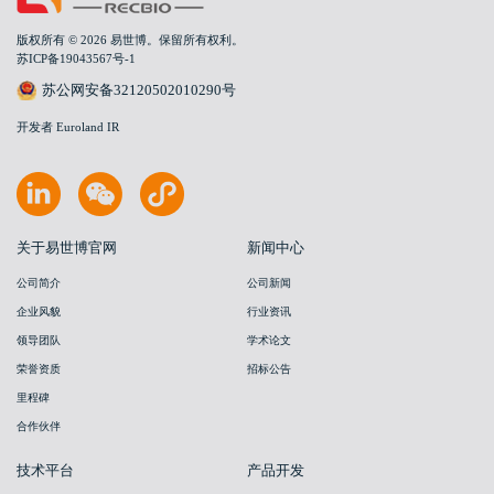
版权所有 © 2026 易世博。保留所有权利。
苏ICP备19043567号-1
苏公网安备32120502010290号
开发者 Euroland IR
关于易世博官网
新闻中心
公司简介
公司新闻
企业风貌
行业资讯
领导团队
学术论文
荣誉资质
招标公告
里程碑
合作伙伴
技术平台
产品开发