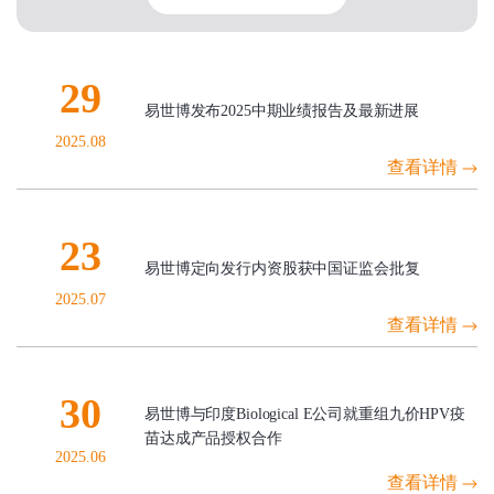
29
易世博发布2025中期业绩报告及最新进展
2025.08
查看详情
23
易世博定向发行内资股获中国证监会批复
2025.07
查看详情
30
易世博与印度Biological E公司就重组九价HPV疫
苗达成产品授权合作
2025.06
查看详情