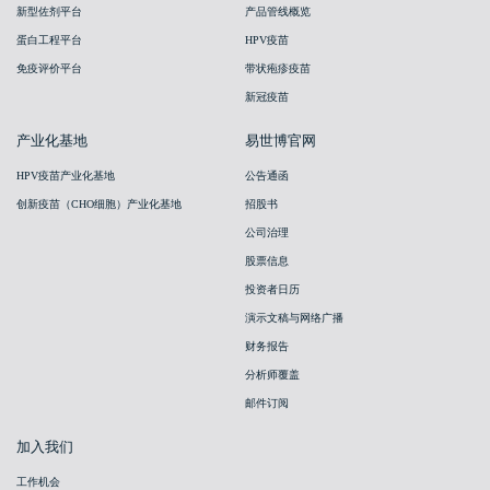
新型佐剂平台
产品管线概览
蛋白工程平台
HPV疫苗
免疫评价平台
带状疱疹疫苗
新冠疫苗
产业化基地
易世博官网
HPV疫苗产业化基地
公告通函
创新疫苗（CHO细胞）产业化基地
招股书
公司治理
股票信息
投资者日历
演示文稿与网络广播
财务报告
分析师覆盖
邮件订阅
加入我们
工作机会