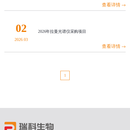
查看详情
02
2026年拉曼光谱仪采购项目
2026.03
查看详情
1