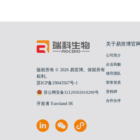
关于易世博官
公司简介
企业风貌
版权所有 © 2026 易世博。保留所有
领导团队
权利。
荣誉资质
苏ICP备19043567号-1
里程碑
苏公网安备32120502010290号
合作伙伴
开发者 Euroland IR