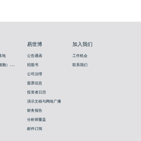
易世博
加入我们
基地
公告通函
工作机会
创
新疫苗（CHO细胞）产业化基地
招股书
联系我们
公司治理
股票信息
投资者日历
演示文稿与网络广播
财务报告
分析师覆盖
邮件订阅