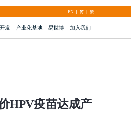
|
|
EN
简
繁
开发
产业化基地
易世博
加入我们
组九价HPV疫苗达成产