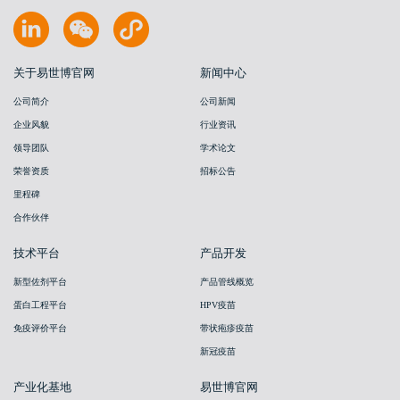
关于易世博官网
新闻中心
公司简介
公司新闻
企业风貌
行业资讯
领导团队
学术论文
荣誉资质
招标公告
里程碑
合作伙伴
技术平台
产品开发
新型佐剂平台
产品管线概览
蛋白工程平台
HPV疫苗
免疫评价平台
带状疱疹疫苗
新冠疫苗
产业化基地
易世博官网