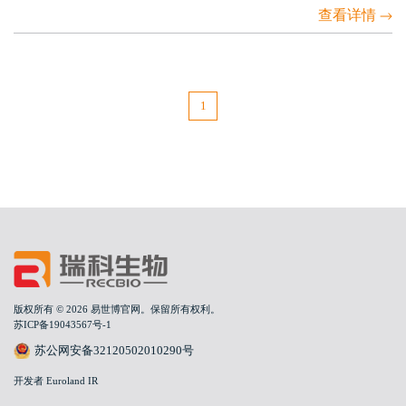
查看详情
1
版权所有 © 2026 易世博官网。保留所有权利。
苏ICP备19043567号-1
苏公网安备32120502010290号
开发者 Euroland IR