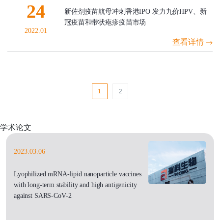
24
新佐剂疫苗航母冲刺香港IPO 发力九价HPV、新
冠疫苗和带状疱疹疫苗市场
2022.01
查看详情
1
2
学术论文
2023.03.06
Lyophilized mRNA-lipid nanoparticle vaccines
with long-term stability and high antigenicity
against SARS-CoV-2