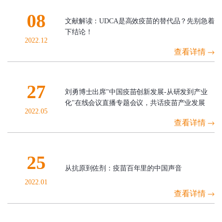
08
文献解读：UDCA是高效疫苗的替代品？先别急着
下结论！
2022.12
查看详情
27
刘勇博士出席"中国疫苗创新发展-从研发到产业
化"在线会议直播专题会议，共话疫苗产业发展
2022.05
查看详情
25
从抗原到佐剂：疫苗百年里的中国声音
2022.01
查看详情