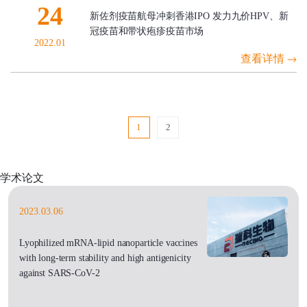
24
新佐剂疫苗航母冲刺香港IPO 发力九价HPV、新
冠疫苗和带状疱疹疫苗市场
2022.01
查看详情
1
2
学术论文
2023.03.06
Lyophilized mRNA-lipid nanoparticle vaccines
with long-term stability and high antigenicity
against SARS-CoV-2