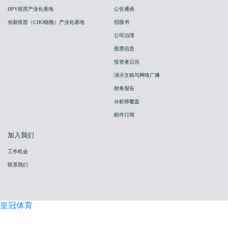
HPV疫苗产业化基地
公告通函
创新疫苗（CHO细胞）产业化基地
招股书
公司治理
股票信息
投资者日历
演示文稿与网络广播
财务报告
分析师覆盖
邮件订阅
加入我们
工作机会
联系我们
皇冠体育