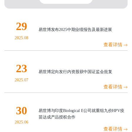
29
易世博发布2025中期业绩报告及最新进展
2025.08
查看详情
23
易世博定向发行内资股获中国证监会批复
2025.07
查看详情
30
易世博与印度Biological E公司就重组九价HPV疫
苗达成产品授权合作
2025.06
查看详情