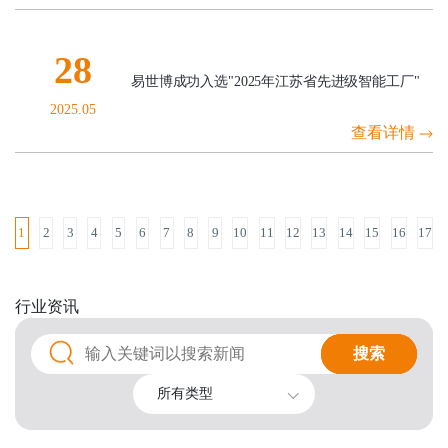
28
易世博成功入选"2025年江苏省先进级智能工厂"
2025.05
查看详情
1
2
3
4
5
6
7
8
9
10
11
12
13
14
15
16
17
行业
资讯
搜索
搜索
所有类型