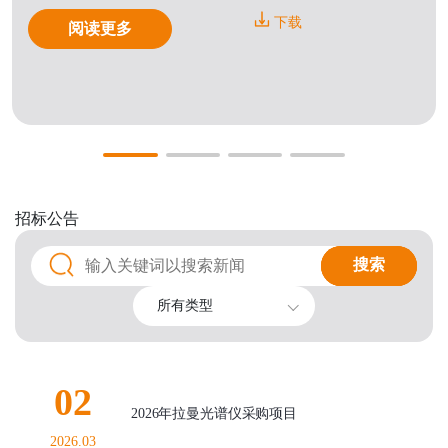
下载
阅读更多
招标公告
搜索
搜索
所有类型
02
2026年拉曼光谱仪采购项目
2026.03