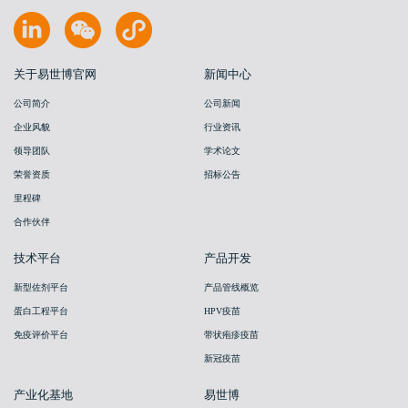
关于易世博官网
新闻中心
公司简介
公司新闻
企业风貌
行业资讯
领导团队
学术论文
荣誉资质
招标公告
里程碑
合作伙伴
技术平台
产品开发
新型佐剂平台
产品管线概览
蛋白工程平台
HPV疫苗
免疫评价平台
带状疱疹疫苗
新冠疫苗
产业化基地
易世博