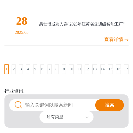
28
易世博成功入选"2025年江苏省先进级智能工厂"
2025.05
查看详情
1
2
3
4
5
6
7
8
9
10
11
12
13
14
15
16
17
行业
资讯
搜索
搜索
所有类型