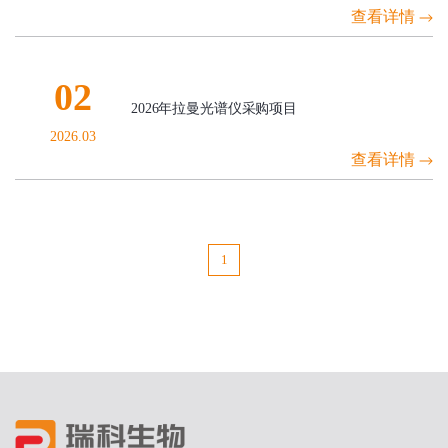
查看详情
02
2026年拉曼光谱仪采购项目
2026.03
查看详情
1