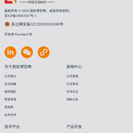
版权所有 © 2026 易世博官网。保留所有权利。
苏ICP备19043567号-1
苏公网安备32120502010290号
开发者 Euroland IR
关于易世博官网
新闻中心
公司简介
公司新闻
企业风貌
行业资讯
领导团队
学术论文
荣誉资质
招标公告
里程碑
合作伙伴
技术平台
产品开发