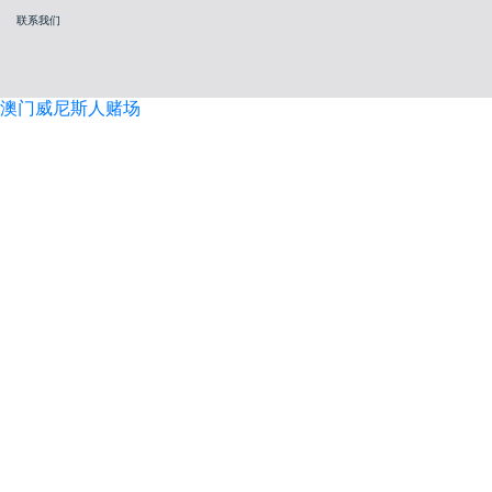
联系我们
澳门威尼斯人赌场