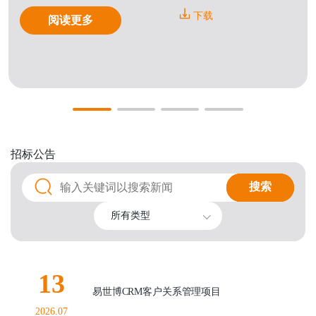
下载
阅读更多
招标公告
搜索
搜索
所有类型
13
易世博CRM客户关系管理项目
2026.07