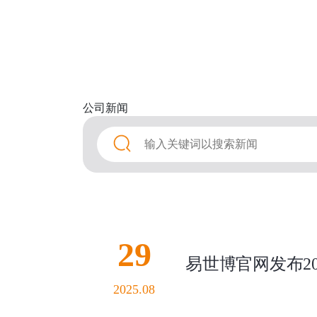
公司
新闻
29
易世博官网发布2
2025.08