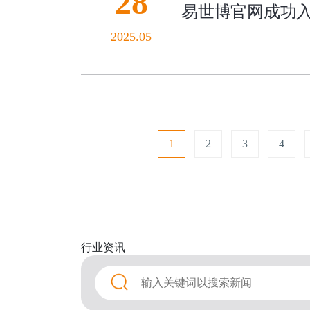
28
易世博官网成功入
2025.05
1
2
3
4
行业
资讯