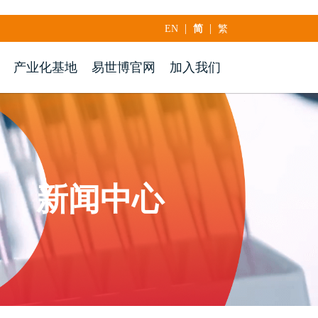
|
|
EN
简
繁
产业化基地
易世博官网
加入我们
新闻中心