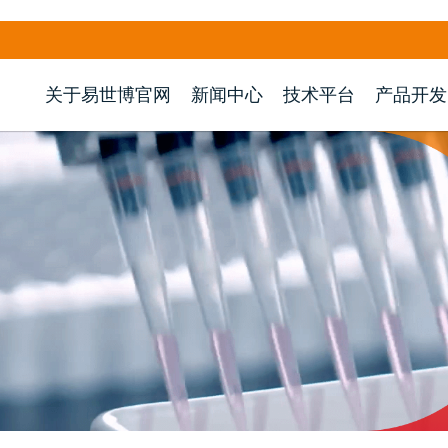
关于易世博官网
新闻中心
技术平台
产品开发