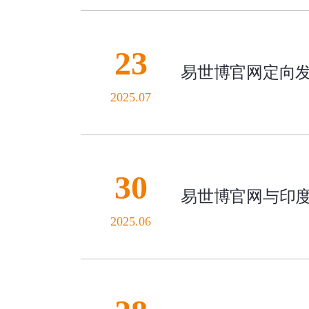
23
易世博官网定向
2025.07
30
易世博官网与印度B
2025.06