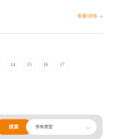
查看详情
14
15
16
17
搜索
搜索
所有类型