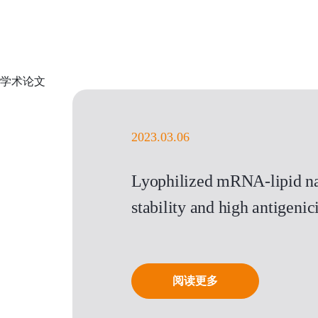
学术论文
2023.03.06
Lyophilized mRNA-lipid na
stability and high antigen
阅读更多