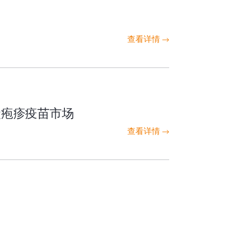
查看详情
状疱疹疫苗市场
查看详情