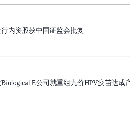
发行内资股获中国证监会批复
iological E公司就重组九价HPV疫苗达