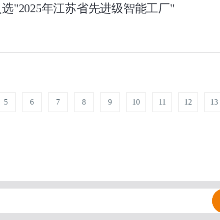
选"2025年江苏省先进级智能工厂"
5
6
7
8
9
10
11
12
13