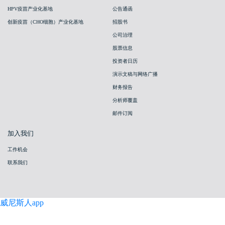
HPV疫苗产业化基地
公告通函
创新疫苗（CHO细胞）产业化基地
招股书
公司治理
股票信息
投资者日历
演示文稿与网络广播
财务报告
分析师覆盖
邮件订阅
加入我们
工作机会
联系我们
威尼斯人app