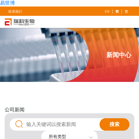
易世博
|
|
联系我们
EN
简
繁
新闻中心
公司
新闻
搜索
搜索
所有类型