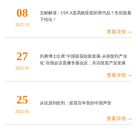
08
文献解读：UDCA是高效疫苗的替代品？先别急着
下结论！
2022.12
查看详情
27
刘勇博士出席"中国疫苗创新发展-从研发到产业
化"在线会议直播专题会议，共话疫苗产业发展
2022.05
查看详情
25
从抗原到佐剂：疫苗百年里的中国声音
2022.01
查看详情