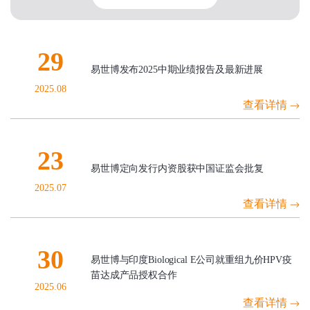
29
易世博发布2025中期业绩报告及最新进展
2025.08
查看详情
23
易世博定向发行内资股获中国证监会批复
2025.07
查看详情
30
易世博与印度Biological E公司就重组九价HPV疫
苗达成产品授权合作
2025.06
查看详情