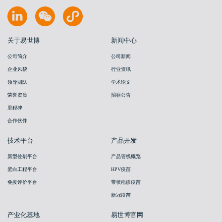
关于易世博
新闻中心
公司简介
公司新闻
企业风貌
行业资讯
领导团队
学术论文
荣誉资质
招标公告
里程碑
合作伙伴
技术平台
产品开发
新型佐剂平台
产品管线概览
蛋白工程平台
HPV疫苗
免疫评价平台
带状疱疹疫苗
新冠疫苗
产业化基地
易世博官网