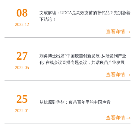
08
文献解读：UDCA是高效疫苗的替代品？先别急着
下结论！
2022.12
查看详情
27
刘勇博士出席"中国疫苗创新发展-从研发到产业
化"在线会议直播专题会议，共话疫苗产业发展
2022.05
查看详情
25
从抗原到佐剂：疫苗百年里的中国声音
2022.01
查看详情