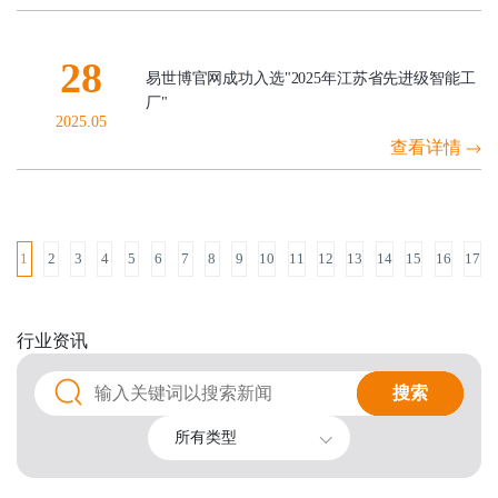
28
易世博官网成功入选"2025年江苏省先进级智能工
厂"
2025.05
查看详情
1
2
3
4
5
6
7
8
9
10
11
12
13
14
15
16
17
行业
资讯
搜索
搜索
所有类型