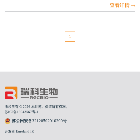
查看详情
1
版权所有 © 2026 易世博。保留所有权利。
苏ICP备19043567号-1
苏公网安备32120502010290号
开发者 Euroland IR