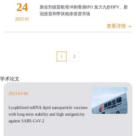
24
新佐剂疫苗航母冲刺香港IPO 发力九价HPV、新
冠疫苗和带状疱疹疫苗市场
2022.01
查看详情
1
2
学术论文
2023.03.06
Lyophilized mRNA-lipid nanoparticle vaccines
with long-term stability and high antigenicity
against SARS-CoV-2