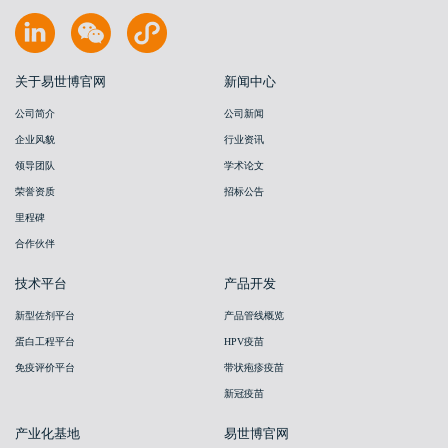
关于易世博官网
新闻中心
公司简介
公司新闻
企业风貌
行业资讯
领导团队
学术论文
荣誉资质
招标公告
里程碑
合作伙伴
技术平台
产品开发
新型佐剂平台
产品管线概览
蛋白工程平台
HPV疫苗
免疫评价平台
带状疱疹疫苗
新冠疫苗
产业化基地
易世博官网